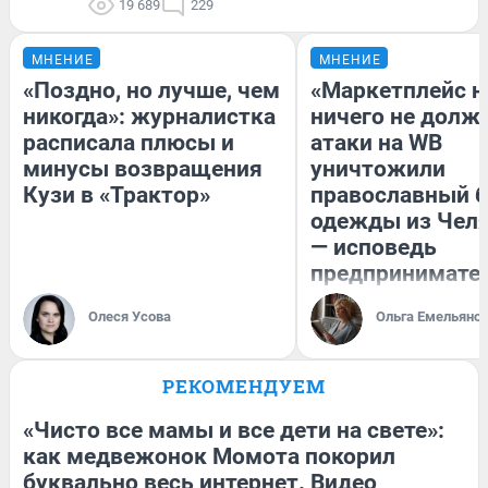
19 689
229
МНЕНИЕ
МНЕНИЕ
«Поздно, но лучше, чем
«Маркетплейс 
никогда»: журналистка
ничего не долже
расписала плюсы и
атаки на WB
минусы возвращения
уничтожили
Кузи в «Трактор»
православный 
одежды из Чел
— исповедь
предпринимате
Олеся Усова
Ольга Емельяно
РЕКОМЕНДУЕМ
«Чисто все мамы и все дети на свете»:
как медвежонок Момота покорил
буквально весь интернет. Видео