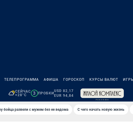
ТЕЛЕПРОГРАММА
АФИША
ГОРОСКОП
КУРСЫ ВАЛЮТ
ИГР
USD 82,17
СЕЙЧАС
3
ПРОБКИ
+28°C
EUR 94,84
у бойца развели с мужем без ее ведома
С чего начать новую жизнь