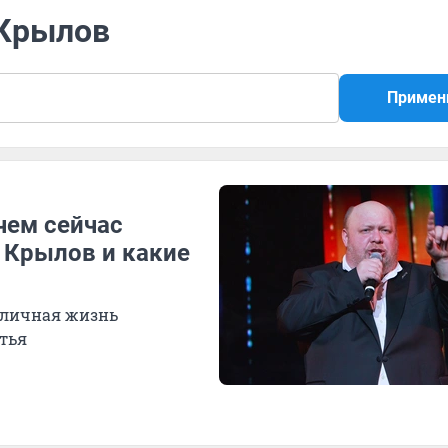
 Крылов
Примен
чем сейчас
 Крылов и какие
 личная жизнь
стья