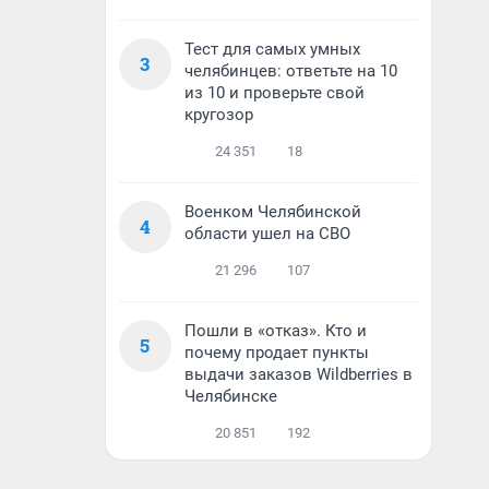
Тест для самых умных
3
челябинцев: ответьте на 10
из 10 и проверьте свой
кругозор
24 351
18
Военком Челябинской
4
области ушел на СВО
21 296
107
Пошли в «отказ». Кто и
5
почему продает пункты
выдачи заказов Wildberries в
Челябинске
20 851
192