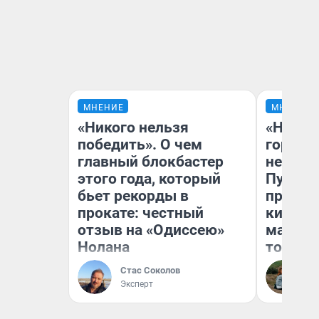
МНЕНИЕ
МНЕНИЕ
«Никого нельзя
«Нет н
победить». О чем
городов
главный блокбастер
недофи
этого года, который
Путеше
бьет рекорды в
проеха
прокате: честный
киломе
отзыв на «Одиссею»
машине
Нолана
того
Стас Соколов
Ек
Эксперт