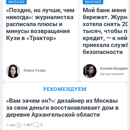
МНЕНИЕ
МНЕНИЕ
«Поздно, но лучше, чем
Мой банк меня
никогда»: журналистка
бережет. Журн
расписала плюсы и
хотела снять 20
минусы возвращения
тысяч, чтобы п
Кузи в «Трактор»
кредит, — к ней
приехала служб
безопасности
Ксения Владими
Олеся Усова
Автор мнения
РЕКОМЕНДУЕМ
«Вам зачем он?»: дизайнер из Москвы
за свои деньги восстанавливает дом в
деревне Архангельской области
1 час
1 497
5