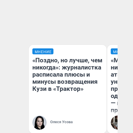
МНЕНИЕ
МНЕНИЕ
«Поздно, но лучше, чем
«Марке
никогда»: журналистка
ничего
расписала плюсы и
атаки 
минусы возвращения
уничто
Кузи в «Трактор»
правос
одежды
— испо
предпр
Олеся Усова
Ол