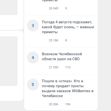
приметы
26 549
9
Погода 4 августа подскажет,
3
какой будет осень, — важные
приметы
25 186
8
Военком Челябинской
4
области ушел на СВО
21 050
110
Пошли в «отказ». Кто и
5
почему продает пункты
выдачи заказов Wildberries в
Челябинске
20 306
196