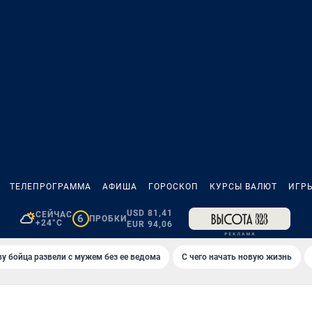
ТЕЛЕПРОГРАММА
АФИША
ГОРОСКОП
КУРСЫ ВАЛЮТ
ИГР
USD 81,41
СЕЙЧАС
6
ПРОБКИ
+24°C
EUR 94,06
у бойца развели с мужем без ее ведома
С чего начать новую жизнь
И