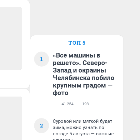
ТОП 5
«Все машины в
1
решето». Северо-
Запад и окраины
Челябинска побило
крупным градом —
фото
41 254
198
Суровой или мягкой будет
2
зима, можно узнать по
погоде 5 августа — важные