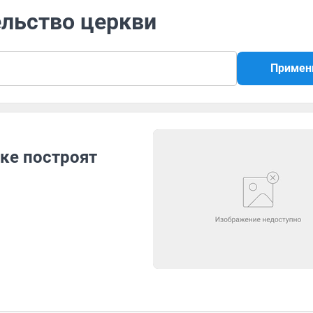
ельство церкви
Примен
ке построят