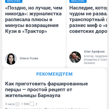
МНЕНИЕ
МНЕНИЕ
«Поздно, но лучше, чем
Наследие, кото
никогда»: журналистка
чудом не разва
расписала плюсы и
транспортный э
минусы возвращения
разнес миф о «
Кузи в «Трактор»
советских доро
Олег Арефьев
Блогер, предприн
Олеся Усова
владелец в тран
бизнесе
РЕКОМЕНДУЕМ
Как приготовить фаршированные
перцы — простой рецепт от
жительницы Барнаула
3 часа
1 598
2