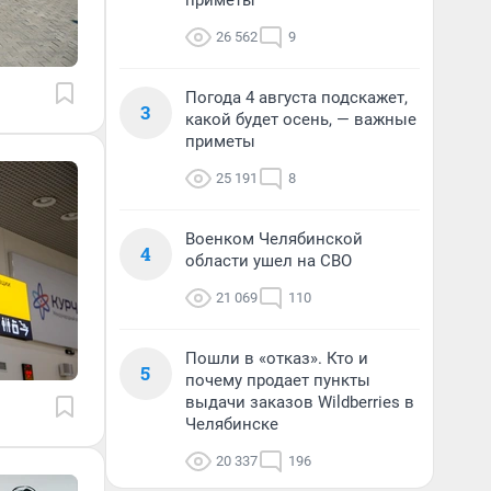
приметы
26 562
9
Погода 4 августа подскажет,
3
какой будет осень, — важные
приметы
25 191
8
Военком Челябинской
4
области ушел на СВО
21 069
110
Пошли в «отказ». Кто и
5
почему продает пункты
выдачи заказов Wildberries в
Челябинске
20 337
196