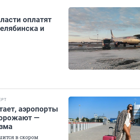
ласти оплатят
Челябинска и
ЕРТ
атает, аэропорты
дорожают —
изма
шится в скором