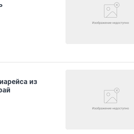
ь
иарейса из
рай