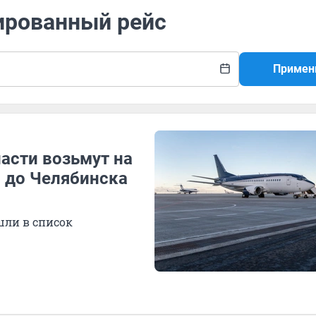
ированный рейс
Примен
ласти возьмут на
ы до Челябинска
шли в список