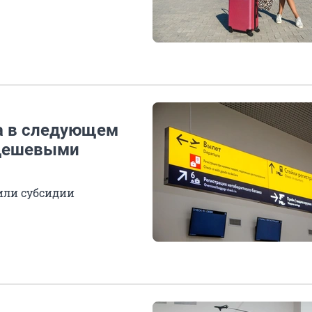
а в следующем
 дешевыми
или субсидии