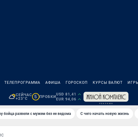
ТЕЛЕПРОГРАММА
АФИША
ГОРОСКОП
КУРСЫ ВАЛЮТ
ИГР
USD 81,41
СЕЙЧАС
5
ПРОБКИ
+23°C
EUR 94,06
у бойца развели с мужем без ее ведома
С чего начать новую жизнь
ЙС