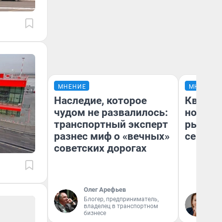
МНЕНИЕ
МНЕНИЕ
Наследие, которое
Кварти
чудом не развалилось:
но деш
транспортный эксперт
рынок 
разнес миф о «вечных»
сейчас
советских дорогах
Олег Арефьев
Ек
Блогер, предприниматель,
владелец в транспортном
ди
бизнесе
не