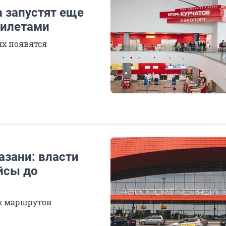
 запустят еще
билетами
ях появятся
Казани: власти
ейсы до
х маршрутов