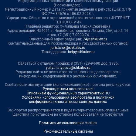
информационных технологий и массовых коммуникаций
(Роскомнадзор).
Регистрационный номер и дата принятия решения о регистрации: ЭЛ №
ФС 77– 84676 от 06.02.2023 г.
Учредитель: Общество с ограниченной ответственностью «ИНТЕРНЕТ
ТЕХНОЛОГИИ»
Главный редактор: Филипцева Мария Сергеевна
Адрес редакции: 454091, г. Челябинск, проспект Ленина, 26А, стр.2, 16
этаж, +7 (351) 7-0000-74
Электронный адрес редакции:
74@shkulev.ru
Контактные данные для Роскомнадзора и государственных органов:
juristchel@shkulev.ru
Техподдержка:
help@shkulev.ru
Связаться с отделом продаж: 8 (351) 729-94-90 доб. 3335,
yuliya.latypova@shkulev.ru
Редакция сайта не несет ответственности за достоверность
информации, содержащейся в рекламных объявлениях.
Особенности эксплуатации (использования) веб-портала регулируются:
Руководством пользователя
Описанием функциональных характеристик ПО
Условиями использования веб-портала и политикой
конфиденциальности персональных данных
Веб-портал распространяется в виде интернет-сервиса, специальные
действия по установке на стороне пользователя не требуются
Политика использования cookies
Рекомендательные системы