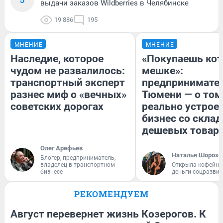
выдачи заказов Wildberries в Челябинске
19 886
195
МНЕНИЕ
МНЕНИЕ
Наследие, которое
«Покупаешь кот
чудом не развалилось:
мешке»:
транспортный эксперт
предпринимател
разнес миф о «вечных»
Тюмени — о том
советских дорогах
реально устрое
бизнес со скла
дешевых товар
Олег Арефьев
Наталья Шорохо
Блогер, предприниматель,
владелец в транспортном
Открыла кофейну
бизнесе
деньги соцразви
РЕКОМЕНДУЕМ
Август перевернет жизнь Козерогов. К