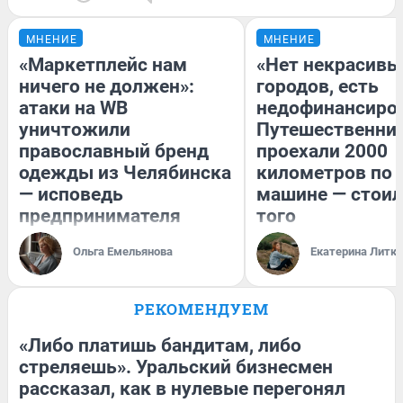
МНЕНИЕ
МНЕНИЕ
«Маркетплейс нам
«Нет некрасивы
ничего не должен»:
городов, есть
атаки на WB
недофинансиро
уничтожили
Путешественни
православный бренд
проехали 2000
одежды из Челябинска
километров по 
— исповедь
машине — стоил
предпринимателя
того
Ольга Емельянова
Екатерина Литк
РЕКОМЕНДУЕМ
«Либо платишь бандитам, либо
стреляешь». Уральский бизнесмен
рассказал, как в нулевые перегонял