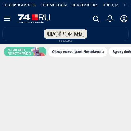
НЕДВИЖИМОСТЬ
ПРОМОКОДЫ
ЗНАКОМСТВА
ПОГОДА
ТЕ
Обзор новостроек Челябинска
Вдову бойц