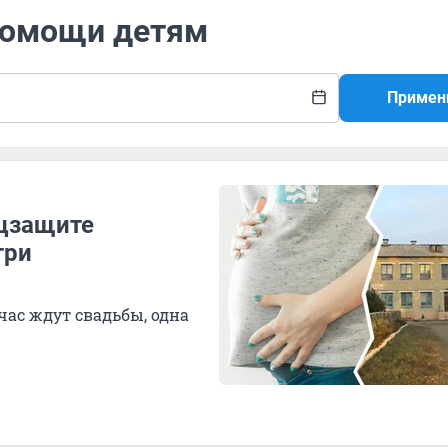
 помощи детям
Примен
оцзащите
три
ас ждут свадьбы, одна