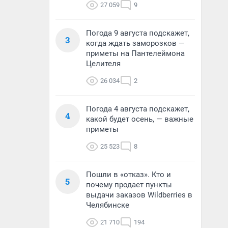
27 059
9
Погода 9 августа подскажет,
3
когда ждать заморозков —
приметы на Пантелеймона
Целителя
26 034
2
Погода 4 августа подскажет,
4
какой будет осень, — важные
приметы
25 523
8
Пошли в «отказ». Кто и
5
почему продает пункты
выдачи заказов Wildberries в
Челябинске
21 710
194