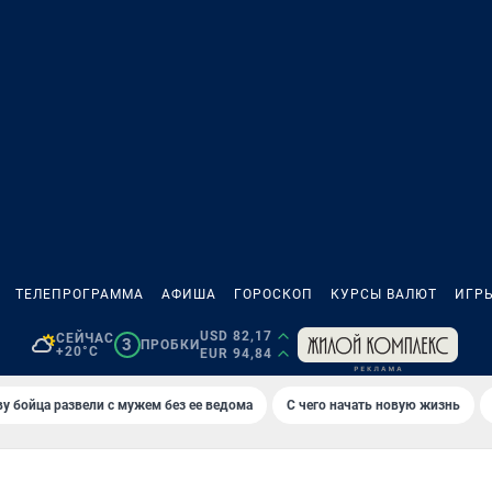
ТЕЛЕПРОГРАММА
АФИША
ГОРОСКОП
КУРСЫ ВАЛЮТ
ИГР
USD 82,17
СЕЙЧАС
3
ПРОБКИ
+20°C
EUR 94,84
у бойца развели с мужем без ее ведома
С чего начать новую жизнь