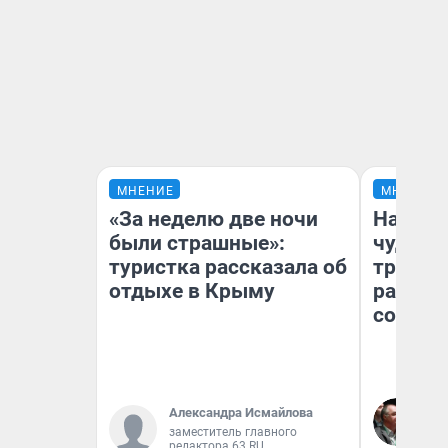
МНЕНИЕ
МНЕНИЕ
«За неделю две ночи
Наслед
были страшные»:
чудом 
туристка рассказала об
трансп
отдыхе в Крыму
разнес
советс
Ол
Александра Исмайлова
Бл
заместитель главного
вл
редактора 63.RU
би