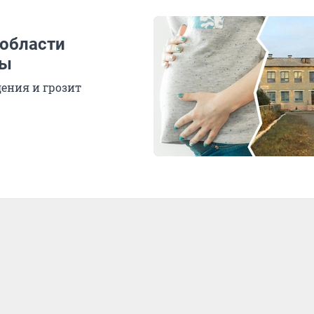
 области
цы
ения и грозит