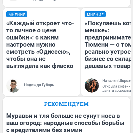
МНЕНИЕ
МНЕНИЕ
«Каждый откроет что-
«Покупаешь кот
то личное о цене
мешке»:
ошибки»: с каким
предпринимател
настроем нужно
Тюмени — о том
смотреть «Одиссею»,
реально устрое
чтобы она не
бизнес со скла
выглядела как фиаско
дешевых товар
Наталья Шорохо
Надежда Губарь
Открыла кофейну
деньги соцразви
РЕКОМЕНДУЕМ
Муравьи и тля больше не сунут носа в
ваш огород: народные способы борьбы
с вредителями без химии