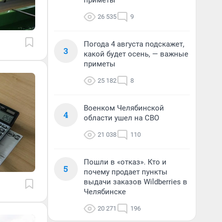
приметы
26 535
9
Погода 4 августа подскажет,
3
какой будет осень, — важные
приметы
25 182
8
Военком Челябинской
4
области ушел на СВО
21 038
110
Пошли в «отказ». Кто и
5
почему продает пункты
выдачи заказов Wildberries в
Челябинске
20 271
196