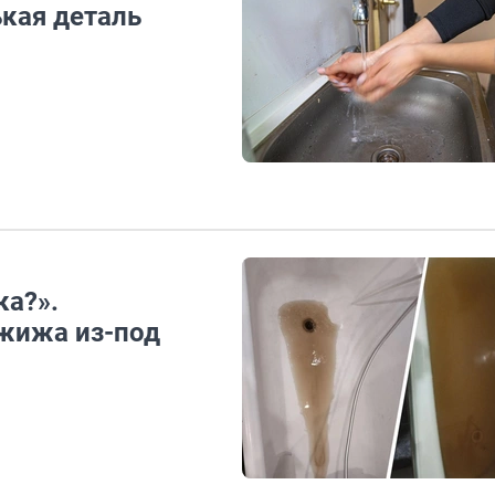
ькая деталь
ка?».
жижа из-под