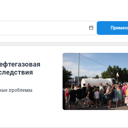
Примен
нефтегазовая
следствия
вые проблемы