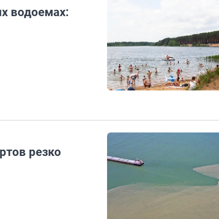
их водоемах:
ртов резко