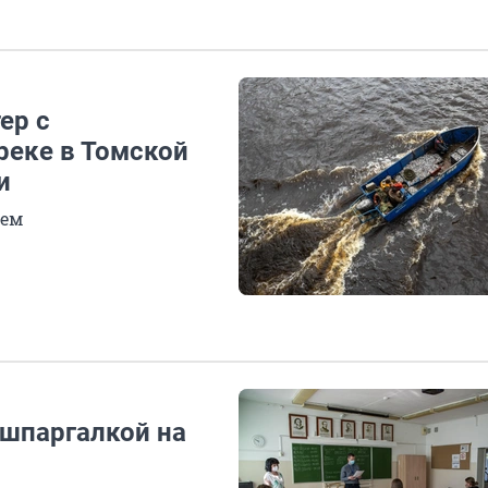
ер с
реке в Томской
и
оем
 шпаргалкой на