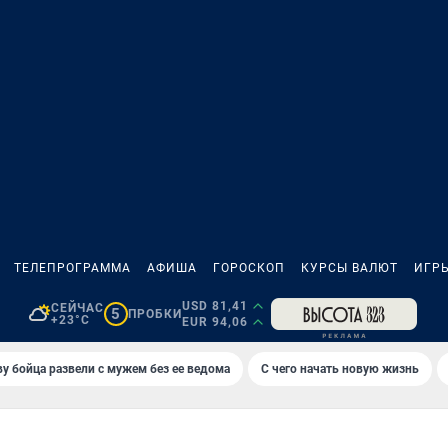
ТЕЛЕПРОГРАММА
АФИША
ГОРОСКОП
КУРСЫ ВАЛЮТ
ИГР
USD 81,41
СЕЙЧАС
5
ПРОБКИ
+23°C
EUR 94,06
у бойца развели с мужем без ее ведома
С чего начать новую жизнь