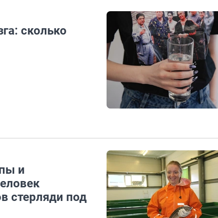
га: сколько
пы и
человек
 стерляди под