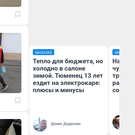
МНЕНИЕ
МНЕНИЕ
Тепло для бюджета, но
Наслед
холодно в салоне
чудом 
зимой. Тюменец 13 лет
трансп
ездит на электрокаре:
разнес
плюсы и минусы
советс
Ол
Бл
Денис Дедюхин
вл
би