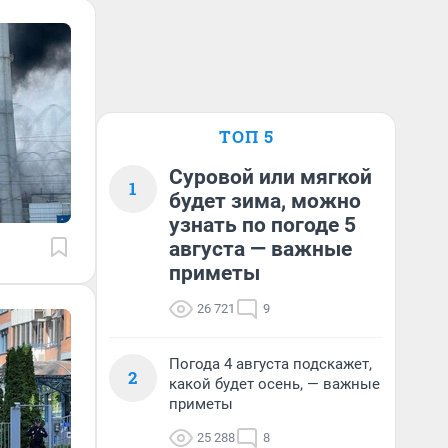
ТОП 5
Суровой или мягкой
1
будет зима, можно
узнать по погоде 5
августа — важные
приметы
26 721
9
Погода 4 августа подскажет,
2
какой будет осень, — важные
приметы
25 288
8