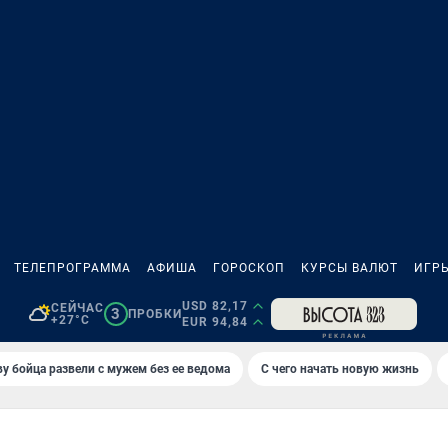
ТЕЛЕПРОГРАММА
АФИША
ГОРОСКОП
КУРСЫ ВАЛЮТ
ИГР
USD 82,17
СЕЙЧАС
3
ПРОБКИ
+27°C
EUR 94,84
у бойца развели с мужем без ее ведома
С чего начать новую жизнь