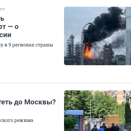
ЕРТ
ть
рт — о
сии
у в 9 регионах страны
теть до Москвы?
нского режима