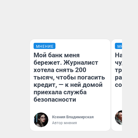
МНЕНИЕ
МНЕНИЕ
Мой банк меня
Наслед
бережет. Журналист
чудом 
хотела снять 200
трансп
тысяч, чтобы погасить
разнес
кредит, — к ней домой
советс
приехала служба
безопасности
Ол
Бл
Ксения Владимирская
вл
Автор мнения
би