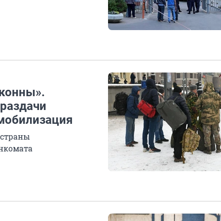
аконны».
 раздачи
 мобилизация
 страны
енкомата