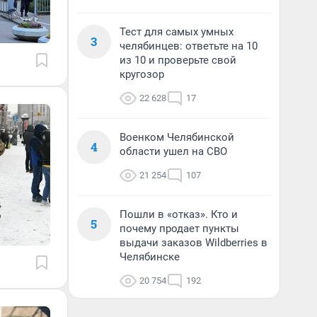
Тест для самых умных
3
челябинцев: ответьте на 10
из 10 и проверьте свой
кругозор
22 628
17
Военком Челябинской
4
области ушел на СВО
21 254
107
Пошли в «отказ». Кто и
5
почему продает пункты
выдачи заказов Wildberries в
Челябинске
20 754
192