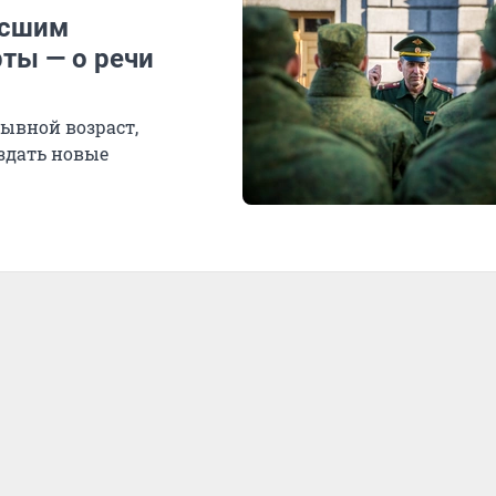
ысшим
ты — о речи
ывной возраст,
здать новые