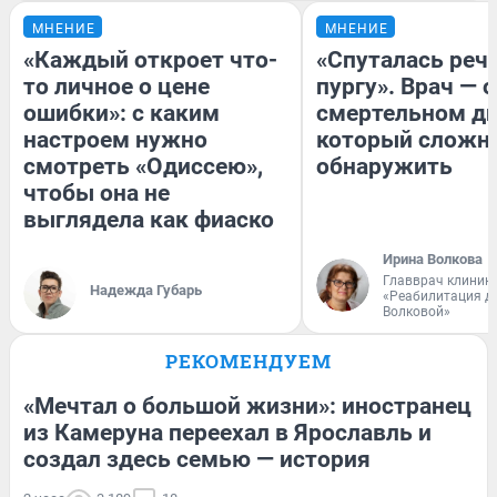
МНЕНИЕ
МНЕНИЕ
«Каждый откроет что-
«Спуталась речь
то личное о цене
пургу». Врач — о
ошибки»: с каким
смертельном ди
настроем нужно
который сложн
смотреть «Одиссею»,
обнаружить
чтобы она не
выглядела как фиаско
Ирина Волкова
Главврач клиник
Надежда Губарь
«Реабилитация д
Волковой»
РЕКОМЕНДУЕМ
«Мечтал о большой жизни»: иностранец
из Камеруна переехал в Ярославль и
создал здесь семью — история