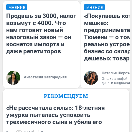
МНЕНИЕ
МНЕНИЕ
Продашь за 3000, налог
«Покупаешь кот
возьмут с 4000. Что
мешке»:
нам готовит новый
предпринимател
налоговый закон — он
Тюмени — о том
коснется импорта и
реально устрое
даже репетиторов
бизнес со скла
дешевых товар
Наталья Шорохо
Анастасия Завгородняя
Открыла кофейну
деньги соцразви
РЕКОМЕНДУЕМ
«Не рассчитала силы»: 18-летняя
ужурка пыталась успокоить
трехмесячного сына и убила его