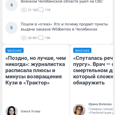
Военком Челябинской области ушел на СВО
4
21 162
110
Пошли в «отказ». Кто и почему продает пункты
5
выдачи заказов Wildberries в Челябинске
20 561
196
МНЕНИЕ
МНЕНИЕ
«Поздно, но лучше, чем
«Спуталась речь
никогда»: журналистка
пургу». Врач — о
расписала плюсы и
смертельном ди
минусы возвращения
который сложн
Кузи в «Трактор»
обнаружить
Ирина Волкова
Главврач клиник
Олеся Усова
«Реабилитация д