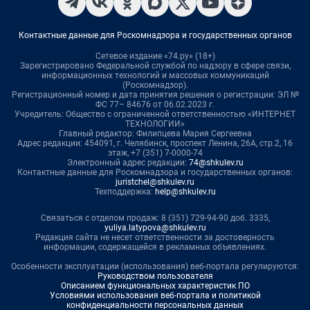
Контактные данные для Роскомнадзора и государственных органов
Сетевое издание «74.ру» (18+)
Зарегистрировано Федеральной службой по надзору в сфере связи,
информационных технологий и массовых коммуникаций
(Роскомнадзор).
Регистрационный номер и дата принятия решения о регистрации: ЭЛ №
ФС 77– 84676 от 06.02.2023 г.
Учредитель: Общество с ограниченной ответственностью «ИНТЕРНЕТ
ТЕХНОЛОГИИ»
Главный редактор: Филипцева Мария Сергеевна
Адрес редакции: 454091, г. Челябинск, проспект Ленина, 26А, стр.2, 16
этаж, +7 (351) 7-0000-74
Электронный адрес редакции:
74@shkulev.ru
Контактные данные для Роскомнадзора и государственных органов:
juristchel@shkulev.ru
Техподдержка:
help@shkulev.ru
Связаться с отделом продаж: 8 (351) 729-94-90 доб. 3335,
yuliya.latypova@shkulev.ru
Редакция сайта не несет ответственности за достоверность
информации, содержащейся в рекламных объявлениях.
Особенности эксплуатации (использования) веб-портала регулируются:
Руководством пользователя
Описанием функциональных характеристик ПО
Условиями использования веб-портала и политикой
конфиденциальности персональных данных