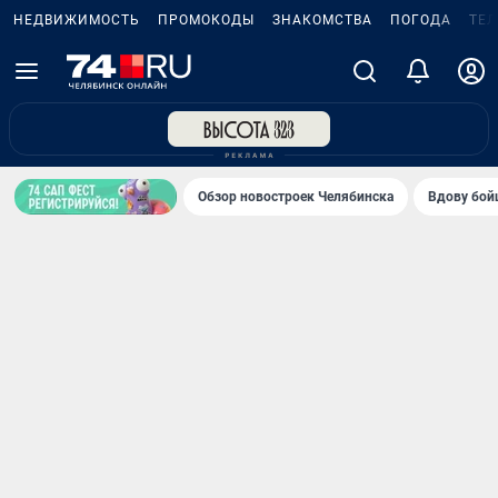
НЕДВИЖИМОСТЬ
ПРОМОКОДЫ
ЗНАКОМСТВА
ПОГОДА
ТЕ
Обзор новостроек Челябинска
Вдову бойц