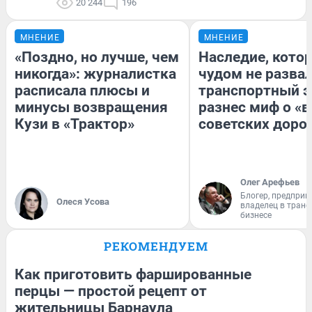
20 244
196
МНЕНИЕ
МНЕНИЕ
«Поздно, но лучше, чем
Наследие, кото
никогда»: журналистка
чудом не разва
расписала плюсы и
транспортный э
минусы возвращения
разнес миф о «
Кузи в «Трактор»
советских доро
Олег Арефьев
Блогер, предприн
Олеся Усова
владелец в тран
бизнесе
РЕКОМЕНДУЕМ
Как приготовить фаршированные
перцы — простой рецепт от
жительницы Барнаула