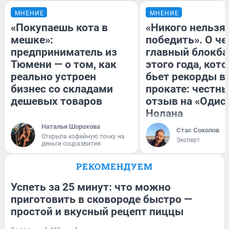
МНЕНИЕ
МНЕНИЕ
«Покупаешь кота в
«Никого нельзя
мешке»:
победить». О ч
предприниматель из
главный блокба
Тюмени — о том, как
этого года, кот
реально устроен
бьет рекорды в
бизнес со складами
прокате: честн
дешевых товаров
отзыв на «Одис
Нолана
Наталья Шорохова
Стас Соколов
Открыла кофейную точку на
Эксперт
деньги соцразвития
РЕКОМЕНДУЕМ
Успеть за 25 минут: что можно
приготовить в сковороде быстро —
простой и вкусный рецепт пиццы