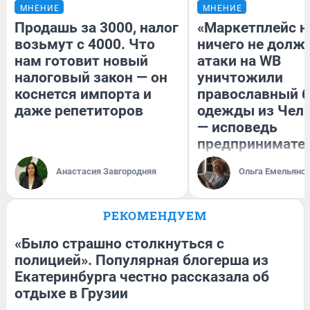
МНЕНИЕ
МНЕНИЕ
Продашь за 3000, налог
«Маркетплейс 
возьмут с 4000. Что
ничего не долже
нам готовит новый
атаки на WB
налоговый закон — он
уничтожили
коснется импорта и
православный 
даже репетиторов
одежды из Чел
— исповедь
предпринимате
Анастасия Завгородняя
Ольга Емельяно
РЕКОМЕНДУЕМ
«Было страшно столкнуться с
полицией». Популярная блогерша из
Екатеринбурга честно рассказала об
отдыхе в Грузии