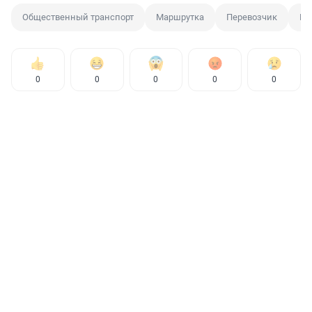
Общественный транспорт
Маршрутка
Перевозчик
По
0
0
0
0
0