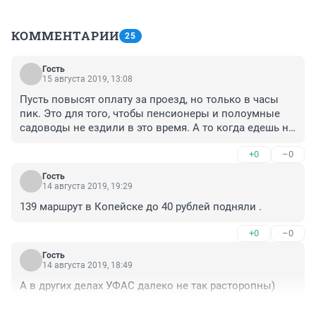
КОММЕНТАРИИ
25
Гость
15 августа 2019, 13:08
Пусть повысят оплату за проезд, но только в часы 
пик. Это для того, чтобы пенсионеры и полоумные 
садоводы не ездили в это время. А то когда едешь на 
работу или с работы ещё садоводы все сидячие места 
+0
–0
заняли. Хочется спросить, они что на 30 минут 
раньше/позже не могут уехать? Как по мне, я лучше 
Гость
лишних 5-10 рублей заплачу, зато уеду с комфортом. К 
14 августа 2019, 19:29
тому же эта мера повысит количество маршрутчиков 
139 маршрут в Копейске до 40 рублей подняли .
желающих заработать в эти часы, а значит 
переполненного транспорта будет меньше.
+0
–0
Гость
14 августа 2019, 18:49
А в других делах УФАС далеко не так расторопны)
+0
–0