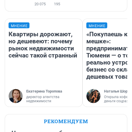
20 075
195
МНЕНИЕ
МНЕНИЕ
Квартиры дорожают,
«Покупаешь ко
но дешевеют: почему
мешке»:
рынок недвижимости
предпринимате
сейчас такой странный
Тюмени — о том
реально устро
бизнес со скл
дешевых това
Екатерина Торопова
Наталья Шорох
директор агентства
Открыла кофейн
недвижимости
деньги соцразв
РЕКОМЕНДУЕМ