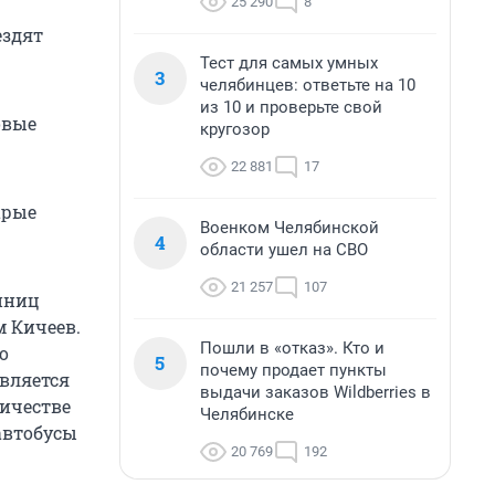
25 290
8
ездят
Тест для самых умных
3
челябинцев: ответьте на 10
из 10 и проверьте свой
овые
кругозор
22 881
17
арые
Военком Челябинской
4
области ушел на СВО
21 257
107
иниц
 Кичеев.
Пошли в «отказ». Кто и
о
5
почему продает пункты
вляется
выдачи заказов Wildberries в
личестве
Челябинске
автобусы
20 769
192