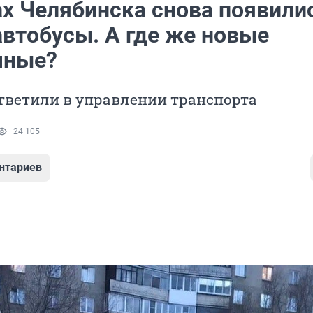
ах Челябинска снова появили
автобусы. А где же новые
чные?
ответили в управлении транспорта
24 105
нтариев