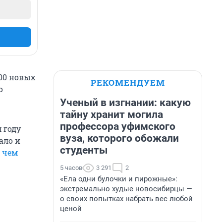
00 новых
РЕКОМЕНДУЕМ
о
Ученый в изгнании: какую
тайну хранит могила
профессора уфимского
 году
вуза, которого обожали
ало и
студенты
с чем
5 часов
3 291
2
«Ела одни булочки и пирожные»:
экстремально худые новосибирцы —
о своих попытках набрать вес любой
ценой