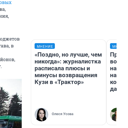
новых
ва,
ния,
бюджетов
ава, в
МНЕНИЕ
МНЕНИ
«Поздно, но лучше, чем
Прода
йонов,
никогда»: журналистка
возьм
.
расписала плюсы и
нам г
минусы возвращения
налог
Кузи в «Трактор»
косне
даже 
Олеся Усова