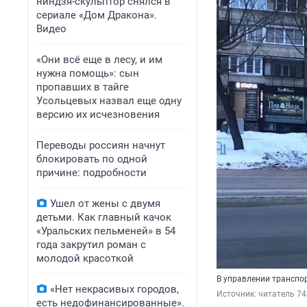
ниндзя-скульптор снялся в
сериале «Дом Дракона».
Видео
«Они всё еще в лесу, и им
нужна помощь»: сын
пропавших в тайге
Усольцевых назвал еще одну
версию их исчезновения
Переводы россиян начнут
блокировать по одной
причине: подробности
Ушел от жены с двумя
детьми. Как главный качок
«Уральских пельменей» в 54
года закрутил роман с
молодой красоткой
В управлении транспор
«Нет некрасивых городов,
Источник: 
читатель 74
есть недофинансированные».