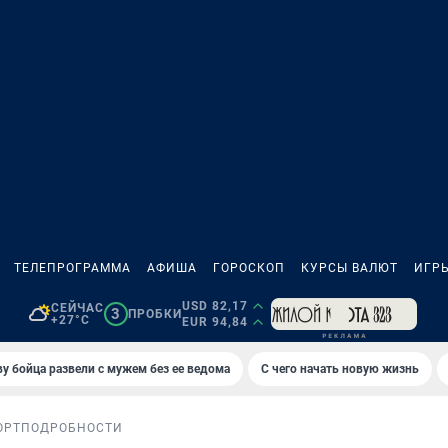
ТЕЛЕПРОГРАММА
АФИША
ГОРОСКОП
КУРСЫ ВАЛЮТ
ИГР
USD 82,17
СЕЙЧАС
3
ПРОБКИ
+27°C
EUR 94,84
у бойца развели с мужем без ее ведома
С чего начать новую жизнь
ОРТ
ПОДРОБНОСТИ