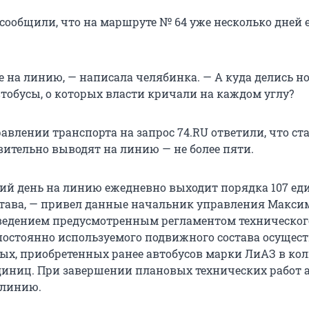
 сообщили, что на маршруте № 64 уже несколько дней 
е на линию, — написала челябинка. — А куда делись н
тобусы, о которых власти кричали на каждом углу?
авлении транспорта на запрос 74.RU ответили, что ст
вительно выводят на линию — не более пяти.
ий день на линию ежедневно выходит порядка 107 ед
тава, — привел данные начальник управления Максим
оведением предусмотренным регламентом техническог
остоянно используемого подвижного состава осущест
ых, приобретенных ранее автобусов марки ЛиАЗ в ко
единиц. При завершении плановых технических работ 
 линию.