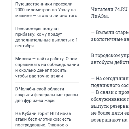
Путешественники проехали
Читатели 74.RU
2000 километров по Уралу на
машине — стоило ли оно того
ЛиАЗы.
Пенсионеры получат
— Вывели старь
прибавку: кому придут
экологичные ав
дополнительные выплаты с 1
сентября
В городском упр
Миссия — найти работу. О чем
автобусы дейст
спрашивать на собеседовании
и сколько денег просить,
чтобы вас точно взяли
— На сегодняшн
подвижного сос
В Челябинской области
— В связи с пр
закрыли федеральные трассы
обслуживания п
для фур из-за жары
выпуск резервн
не более пяти 
На Кубани горит НПЗ из-за
атаки беспилотников: есть
возвращают на
пострадавшие. Главное о