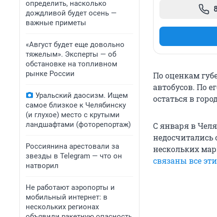
определить, насколько
дождливой будет осень —
важные приметы
«Август будет еще довольно
тяжелым». Эксперты — об
обстановке на топливном
рынке России
По оценкам губ
автобусов. По е
Уральский даосизм. Ищем
остаться в город
самое близкое к Челябинску
(и глухое) место с крутыми
ландшафтами (фоторепортаж)
С января в Чел
недосчитались о
Россиянина арестовали за
нескольких мар
звезды в Telegram — что он
связаны все эт
натворил
Не работают аэропорты и
мобильный интернет: в
нескольких регионах
объявили ракетную опасность