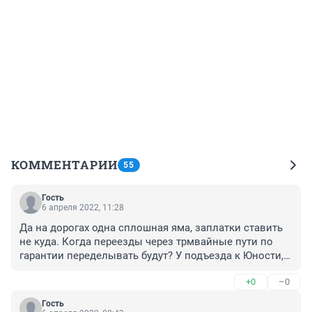
КОММЕНТАРИИ
55
Гость
6 апреля 2022, 11:28
Да на дорогах одна сплошная яма, заплатки ставить 
не куда. Когда переезды через трмвайные пути по 
гарантии переделывать будут? У подъезда к Юности, 
столбики все в грязи в цвет дороги, даже днем 
+0
–0
зацепить можно. Поставили препятствие, будьте 
любезны, администрация, вместе с генератором идеи 
Гость
по их установке, тряпки в руки и вперёд!