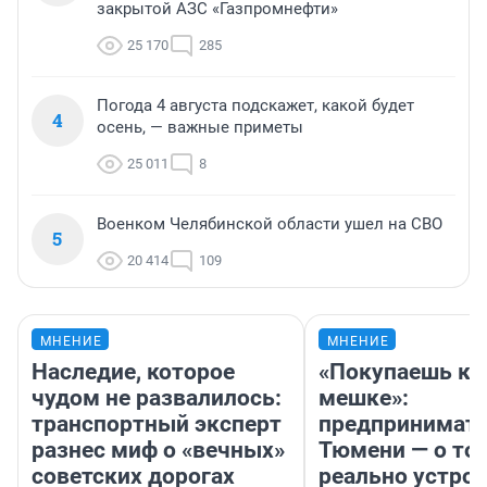
закрытой АЗС «Газпромнефти»
25 170
285
Погода 4 августа подскажет, какой будет
4
осень, — важные приметы
25 011
8
Военком Челябинской области ушел на СВО
5
20 414
109
МНЕНИЕ
МНЕНИЕ
Наследие, которое
«Покупаешь ко
чудом не развалилось:
мешке»:
транспортный эксперт
предпринимате
разнес миф о «вечных»
Тюмени — о том
советских дорогах
реально устро