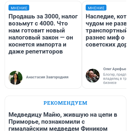
МНЕНИЕ
МНЕНИЕ
Продашь за 3000, налог
Наследие, кото
возьмут с 4000. Что
чудом не разва
нам готовит новый
транспортный 
налоговый закон — он
разнес миф о 
коснется импорта и
советских доро
даже репетиторов
Олег Арефьев
Блогер, предпри
Анастасия Завгородняя
владелец в тра
бизнесе
РЕКОМЕНДУЕМ
Медведицу Майю, жившую на цепи в
Приморье, познакомили с
гималайским медведем Фиником