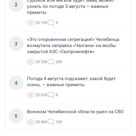
Суровой или мягкой будет зима, можно
2
узнать по погоде 5 августа — важные
приметы
26 139
9
«Это откровенная сегрегация!» Челябинца
3
возмутила заправка «Чангана» на якобы
закрытой АЗС «Газпромнефти»
25 206
285
Погода 4 августа подскажет, какой будет
4
осень, — важные приметы
25 024
8
Военком Челябинской области ушел на СВО
5
20 465
109