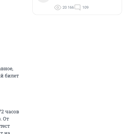
20 166
109
авное,
ый билет
72 часов
. От
тест
т на