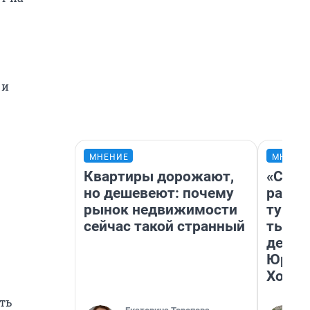
 и
МНЕНИЕ
МНЕНИ
Квартиры дорожают,
«Слив
но дешевеют: почему
разоч
рынок недвижимости
турис
сейчас такой странный
тысяч
день 
Юрско
Хогва
ть