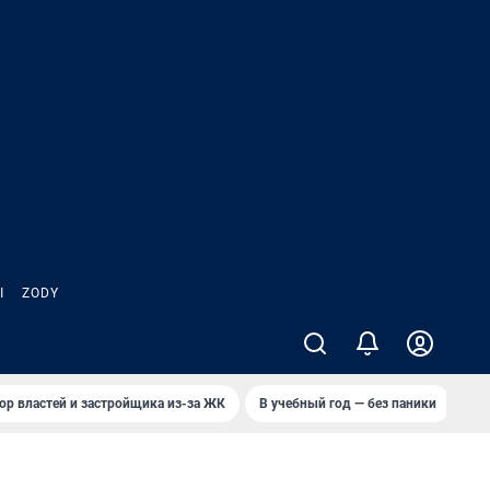
Ы
ZODY
ор властей и застройщика из-за ЖК
В учебный год — без паники
Кто