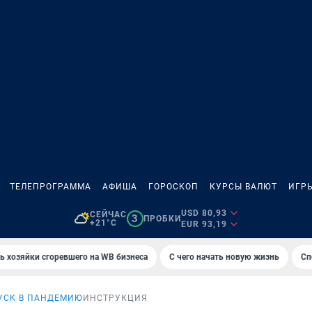
ТЕЛЕПРОГРАММА
АФИША
ГОРОСКОП
КУРСЫ ВАЛЮТ
ИГР
USD 80,93
СЕЙЧАС
3
ПРОБКИ
+21°C
EUR 93,19
ь хозяйки сгоревшего на WB бизнеса
С чего начать новую жизнь
Сп
УСК В ПАНДЕМИЮ
ИНСТРУКЦИЯ