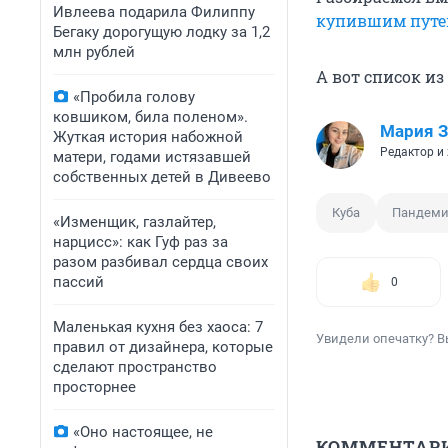
Ивлеева подарила Филиппу
купившим путе
Бегаку дорогущую лодку за 1,2
млн рублей
А вот список из 
«Пробила голову
ковшиком, била поленом».
Мария З
Жуткая история набожной
Редактор и
матери, годами истязавшей
собственных детей в Дивеево
Куба
Пандеми
«Изменщик, газлайтер,
нарцисс»: как Гуф раз за
разом разбивал сердца своих
пассий
0
Маленькая кухня без хаоса: 7
Увидели опечатку? В
правил от дизайнера, которые
сделают пространство
просторнее
«Оно настоящее, не
КОММЕНТАР