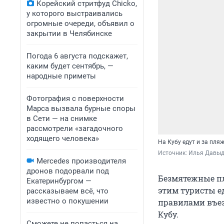
Корейский стритфуд Chicko,
у которого выстраивались
огромные очереди, объявил о
закрытии в Челябинске
Погода 6 августа подскажет,
каким будет сентябрь, —
народные приметы
Фотография с поверхности
Марса вызвала бурные споры
в Сети — на снимке
рассмотрели «загадочного
ходящего человека»
На Кубу едут и за пл
Источник: 
Илья Давыдо
Mercedes производителя
дронов подорвали под
Безмятежные пл
Екатеринбургом —
этим туристы ед
рассказываем всё, что
известно о покушении
правилами въез
Кубу.
Сможете не попасться на