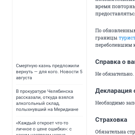
время повторны
предоставлятьс
По обновленным
границы
турис
переболевшим к
Справка о в
Смертную казнь предложили
вернуть — для кого. Новости 5
Не обязательно.
августа
Декларация 
В прокуратуре Челябинска
рассказали, откуда взялся
Необходимо зап
алкогольный склад,
полыхнувший на Меридиане
Страховка
«Каждый откроет что-то
личное о цене ошибки»: с
Обязательна стр