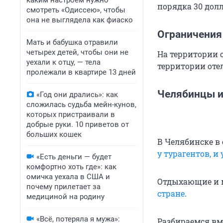
каким настроем нужно
порядка 30 долл
смотреть «Одиссею», чтобы
она не выглядела как фиаско
Ограничения
Мать и бабушка отравили
четырех детей, чтобы они не
На территории 
уехали к отцу, — тела
территории отел
пролежали в квартире 13 дней
Челябинцы и
«Год они дрались»: как
сложилась судьба мейн-кунов,
которых пристраивали в
добрые руки. 10 приветов от
больших кошек
В Челябинске в
у турагентов, и
«Есть деньги — будет
комфортно хоть где»: как
омичка уехала в США и
Отдыхающие и м
почему прилетает за
стране
.
медициной на родину
«Всё, потеряла я мужа»:
Разбираемся вме