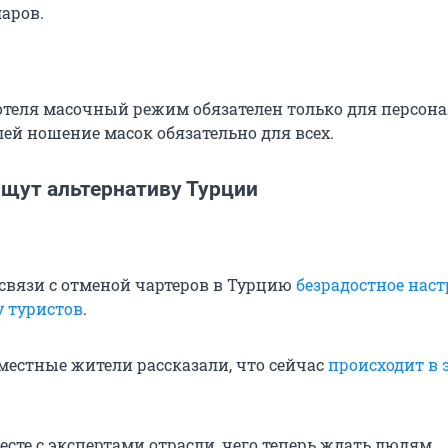
аров.
отеля масочный режим обязателен только для персона
ей ношение масок обязательно для всех.
щут альтернативу Турции
 связи с отменой чартеров в Турцию
безрадостное наст
 у туристов
.
естные жители рассказали, что сейчас
происходит в 
сте с экспертами отрасли, чего теперь ждать людям,