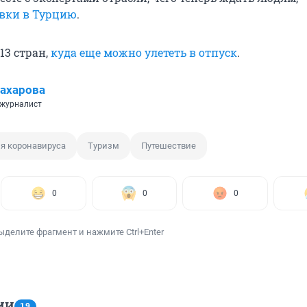
вки в Турцию
.
13 стран,
куда еще можно улететь в отпуск
.
ахарова
 журналист
я коронавируса
Туризм
Путешествие
0
0
0
ыделите фрагмент и нажмите Ctrl+Enter
ИИ
19