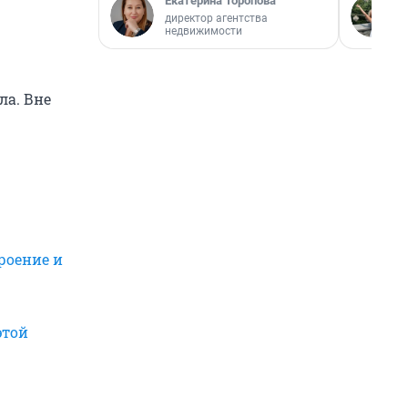
Екатерина Торопова
директор агентства
недвижимости
ла. Вне
роение и
этой