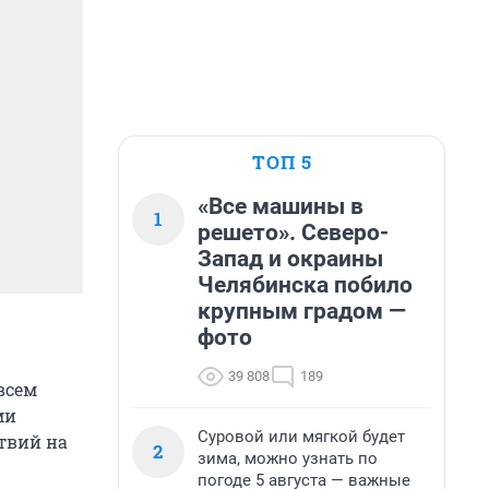
ТОП 5
«Все машины в
1
решето». Северо-
Запад и окраины
Челябинска побило
крупным градом —
фото
39 808
189
всем
ми
Суровой или мягкой будет
твий на
2
зима, можно узнать по
погоде 5 августа — важные