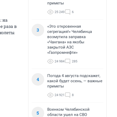
приметы
25 249
6
: на
е раза в
«Это откровенная
3
сегрегация!» Челябинца
амолеты
возмутила заправка
«Чангана» на якобы
закрытой АЗС
«Газпромнефти»
24 984
285
Погода 4 августа подскажет,
4
какой будет осень, — важные
приметы
24 921
8
Военком Челябинской
5
области ушел на СВО