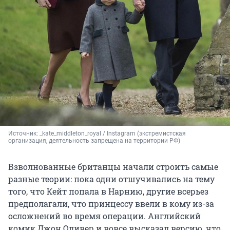
Источник: 
_kate_middleton_royal / Instagram (экстремистская 
организация, деятельность запрещена на территории РФ)
Взволнованные британцы начали строить самые
разные теории: пока одни отшучивались на тему
того, что Кейт попала в Нарнию, другие всерьез
предполагали, что принцессу ввели в кому из-за
осложнений во время операции. Английский
комик Джон Оливер и вовсе высказал версию, что