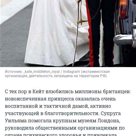
Источник: 
_kate_middleton_royal / Instagram (экстремистская 
организация, деятельность запрещена на территории РФ)
С тех пор в Кейт влюбились миллионы британцев:
новоиспеченная принцесса оказалась очень
воспитанной и тактичной дамой, активно
участвующей в благотворительности. Супруга
Уильяма помогала крупным музеям Лондона,
руководила общественными организациями по
охране психического здоровья и привлекала