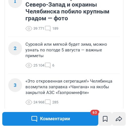
1
Северо-Запад и окраины
Челябинска побило крупным
градом — фото
39 771
189
Суровой или мягкой будет зима, можно
2
узнать по погоде 5 августа — важные
приметы
25 104
6
«Это откровенная сегрегация!» Челябинца
3
возмутила заправка «Чангана» на якобы
закрытой АЗС «Газпромнефти»
24 968
285
63
Погода 4 августа подскажет, какой будет
Комментарии
4
осень, — важные приметы