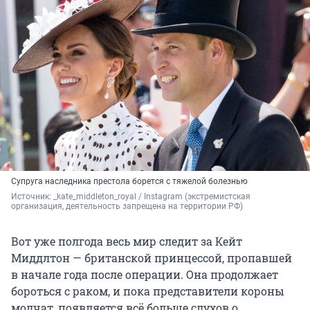
Супруга наследника престола борется с тяжелой болезнью
Источник: 
_kate_middleton_royal / Instagram (экстремистская 
организация, деятельность запрещена на территории РФ)
Вот уже полгода весь мир следит за Кейт
Миддлтон — британской принцессой, пропавшей
в начале года после операции. Она продолжает
бороться с раком, и пока представители короны
молчат, появляется всё больше слухов о