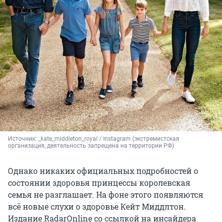
Источник: 
_kate_middleton_royal / Instagram (экстремистская 
организация, деятельность запрещена на территории РФ)
Однако никаких официальных подробностей о
состоянии здоровья принцессы королевская
семья не разглашает. На фоне этого появляются
всё новые слухи о здоровье Кейт Миддлтон.
Издание RadarOnline со ссылкой на инсайдера