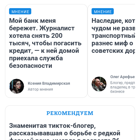
МНЕНИЕ
МНЕНИЕ
Мой банк меня
Наследие, кото
бережет. Журналист
чудом не разва
хотела снять 200
транспортный 
тысяч, чтобы погасить
разнес миф о 
кредит, — к ней домой
советских доро
приехала служба
безопасности
Олег Арефьев
Блогер, предпри
Ксения Владимирская
владелец в тра
Автор мнения
бизнесе
РЕКОМЕНДУЕМ
Знаменитая тикток-блогер,
рассказывавшая о борьбе с редкой