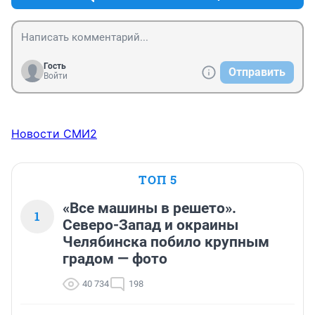
Гость
Отправить
Войти
Новости СМИ2
ТОП 5
«Все машины в решето».
1
Северо-Запад и окраины
Челябинска побило крупным
градом — фото
40 734
198