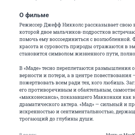
О фильме
Режиссер Джефф Никколс рассказывает свою в
которой двое мальчиков-подростков встречают
помочь ему воссоединиться с возлюбленной. Ф
красота и суровость природы отражаются в э
становится символом жизненного пути, полно
В «Маде» тесно переплетаются размышления о
верности и потери, а в центре повествования
пожертвовать всем ради тех, кого любишь. За
его противоречивым и обаятельным, самоотве
«макконесанса», показавшего Макконахи как н
драматического актера. «Мад» — сильный и 
искренностью и сентиментальностью, держащ
трогающий до глубины души.