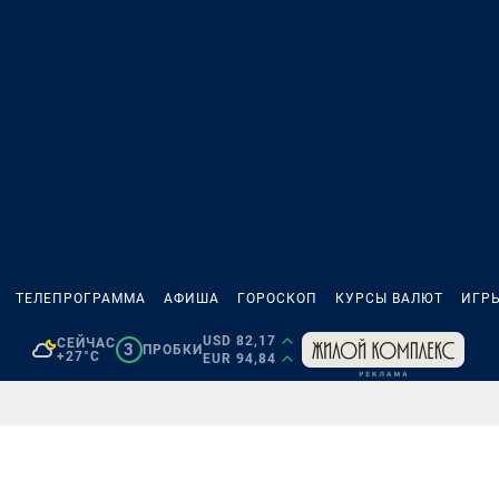
ТЕЛЕПРОГРАММА
АФИША
ГОРОСКОП
КУРСЫ ВАЛЮТ
ИГР
USD 82,17
СЕЙЧАС
3
ПРОБКИ
+27°C
EUR 94,84