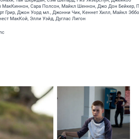
нахи, Тай Шеридан, Сэм Шепард, Риз Уизерспун, Джейкоб
й МакКиннон, Сара Полсон, Майкл Шеннон, Джо Дон Бейкер, 
рт Грир, Джон Уорд мл., Джонни Чик, Кеннет Хилл, Майкл Эбб
ест МакКой, Элли Уэйд, Дуглас Лигон
лс