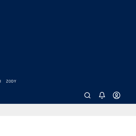
Ы
ZODY