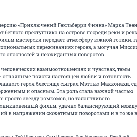
ерсию «Приключений Гекльберри Финна» Марка Твена,
 беглого преступника на острове посреди реки и реш
ильм мастерски передает атмосферу южной готики, гд
моциональных переживаниях героев, а могучая Мисси
го опасностей и неожиданных поворотов.

 человеческих взаимоотношениях и чувствах, темы 
 — отчаянные поиски настоящей любви и готовность 
главного героя блестяще сыграл Мэттью Макконахи, сд
рженным и опасным. Эта роль стала важной частью 
е просто звезду ромкомов, но талантливого 
проникновенный фильм, удачно балансирующий между
ий в напряжении сюжетными поворотами и в то же в