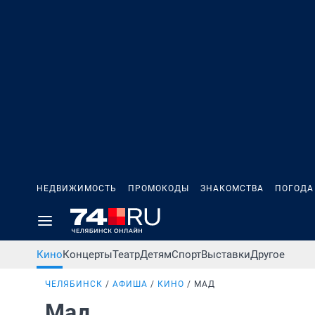
НЕДВИЖИМОСТЬ
ПРОМОКОДЫ
ЗНАКОМСТВА
ПОГОДА
Кино
Концерты
Театр
Детям
Спорт
Выставки
Другое
ЧЕЛЯБИНСК
АФИША
КИНО
МАД
Мад