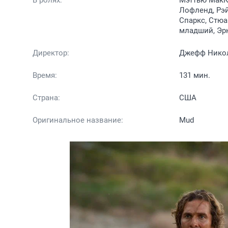
В ролях:
Мэттью МакКо
Лофленд, Рэ
Спаркс, Стюа
младший, Эрн
Директор:
Джефф Нико
Время:
131 мин.
Страна:
США
Оригинальное название:
Mud