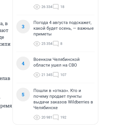
26 334
18
Погода 4 августа подскажет,
 в 
3
какой будет осень, — важные
ают 
приметы
е 
сипи 
25 354
8
Военком Челябинской
4
области ушел на СВО
21 345
107
елав 
Пошли в «отказ». Кто и
5
почему продает пункты
 
выдачи заказов Wildberries в
ремя 
Челябинске
20 981
192