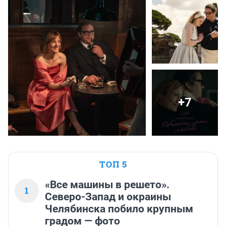
+7
ТОП 5
«Все машины в решето».
1
Северо-Запад и окраины
Челябинска побило крупным
градом — фото