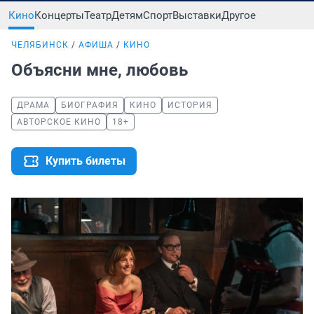
Кино
Концерты
Театр
Детям
Спорт
Выставки
Другое
ЧЕЛЯБИНСК
АФИША
КИНО
Объясни мне, любовь
ДРАМА
БИОГРАФИЯ
КИНО
ИСТОРИЯ
АВТОРСКОЕ КИНО
18+
Купить билеты