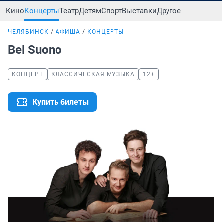
Кино
Концерты
Театр
Детям
Спорт
Выставки
Другое
ЧЕЛЯБИНСК
АФИША
КОНЦЕРТЫ
Bel Suono
КОНЦЕРТ
КЛАССИЧЕСКАЯ МУЗЫКА
12+
Купить билеты