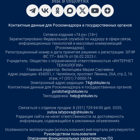
Мы в соцсетях
Контактные данные для Роскомнадзора и государственных органов
Сетевое издание «74.ру» (18+)
Зарегистрировано Федеральной службой по надзору в сфере связи,
информационных технологий и массовых коммуникаций
(Роскомнадзор).
Регистрационный номер и дата принятия решения о регистрации: ЭЛ №
ФС 77– 84676 от 06.02.2023 г.
Учредитель: Общество с ограниченной ответственностью «ИНТЕРНЕТ
ТЕХНОЛОГИИ»
Главный редактор: Филипцева Мария Сергеевна
Адрес редакции: 454091, г. Челябинск, проспект Ленина, 26А, стр.2, 16
этаж, +7 (351) 7-0000-74
Электронный адрес редакции:
74@shkulev.ru
Контактные данные для Роскомнадзора и государственных органов:
juristchel@shkulev.ru
Техподдержка:
help@shkulev.ru
Связаться с отделом продаж: 8 (351) 729-94-90 доб. 3335,
yuliya.latypova@shkulev.ru
Редакция сайта не несет ответственности за достоверность
информации, содержащейся в рекламных объявлениях.
Особенности эксплуатации (использования) веб-портала регулируются:
Руководством пользователя
Описанием функциональных характеристик ПО