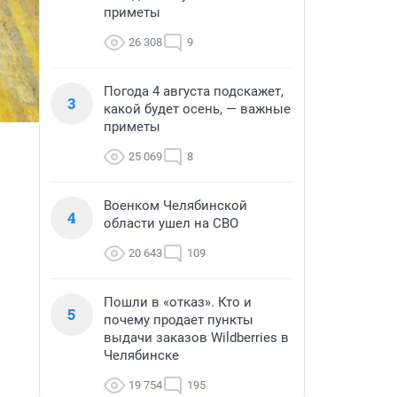
приметы
26 308
9
Погода 4 августа подскажет,
3
какой будет осень, — важные
приметы
25 069
8
Военком Челябинской
4
области ушел на СВО
20 643
109
Пошли в «отказ». Кто и
5
почему продает пункты
выдачи заказов Wildberries в
Челябинске
19 754
195