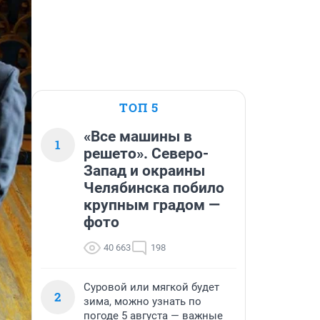
ТОП 5
«Все машины в
1
решето». Северо-
Запад и окраины
Челябинска побило
крупным градом —
фото
40 663
198
Суровой или мягкой будет
2
зима, можно узнать по
погоде 5 августа — важные