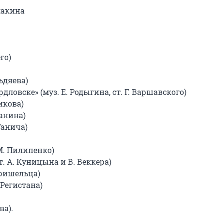
акина

о)

дяева)

ловске» (муз. Е. Родыгина, ст. Г. Варшавского)

кова)

анина)

анича)

М. Пилипенко)

т. А. Куницына и В. Веккера)

Пришельца)

 Регистана)

ва).