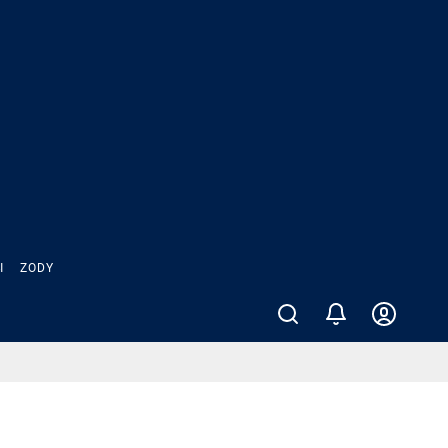
Ы
ZODY