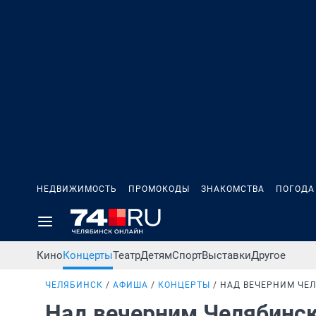
НЕДВИЖИМОСТЬ
ПРОМОКОДЫ
ЗНАКОМСТВА
ПОГОДА
Кино
Концерты
Театр
Детям
Спорт
Выставки
Другое
ЧЕЛЯБИНСК
АФИША
КОНЦЕРТЫ
НАД ВЕЧЕРНИМ ЧЕ
Над вечерним Челябинс