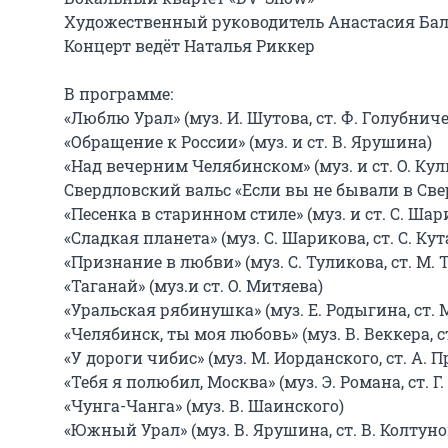
Художественный руководитель Анастасия Бал
Концерт ведёт Наталья Риккер

В программе:

«Люблю Урал» (муз. И. Шутова, ст. Ф. Голубничег
«Обращение к России» (муз. и ст. В. Ярушина)

«Над вечерним Челябинском» (муз. и ст. О. Куль
Свердловский вальс «Если вы не бывали в Сверд
«Песенка в старинном стиле» (муз. и ст. С. Шари
«Сладкая планета» (муз. С. Шарикова, ст. С. Кут
«Признание в любви» (муз. С. Туликова, ст. М. Т
«Таганай» (муз.и ст. О. Митяева)

«Уральская рябинушка» (муз. Е. Родыгина, ст. 
«Челябинск, ты моя любовь» (муз. В. Веккера, с
«У дороги чибис» (муз. М. Иорданского, ст. А. 
«Тебя я полюбил, Москва» (муз. Э. Романа, ст. Г.
«Чунга-Чанга» (муз. В. Шаинского)

«Южный Урал» (муз. В. Ярушина, ст. В. Колтуно