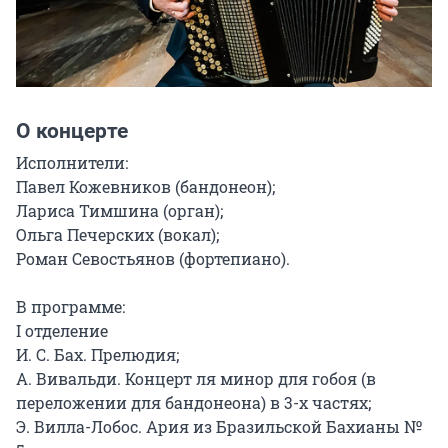
О концерте
Исполнители:

Павел Кожевников (бандонеон);

Лариса Тимшина (орган);

Ольга Печерских (вокал);

Роман Севостьянов (фортепиано).

В программе:

I отделение

И. С. Бах. Прелюдия;

А. Вивальди. Концерт ля минор для гобоя (в 
переложении для бандонеона) в 3-х частях;

Э. Вилла-Лобос. Ария из Бразильской Бахианы № 