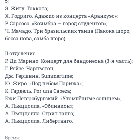
5;

Э. Жигу. Токката;

Х. Родриго. Адажио из концерта «Аранхуэс»;

Р. Сарсосо. «Коимбра — город студентов»;

Ч. Мачадо. Три бразильских танца (Пакока шоро, 
босса нова, самба шоро).

II отделение

Р. Ди Марино. Концерт для бандонеона (3-я часть);

Г. Рейзе. Чарльстон;

Дж. Гершвин. Summertime;

Ю. Жиро. «Под небом Парижа»;

К. Гардель. Por una Cabeza;

Ежи Петерсбургский. «Утомлённые солнцем»;

А. Пьяццолла. «Обливион»;

А. Пьяццолла. Стрит танго;

А. Пьяццолла. Либертанго.
Время: