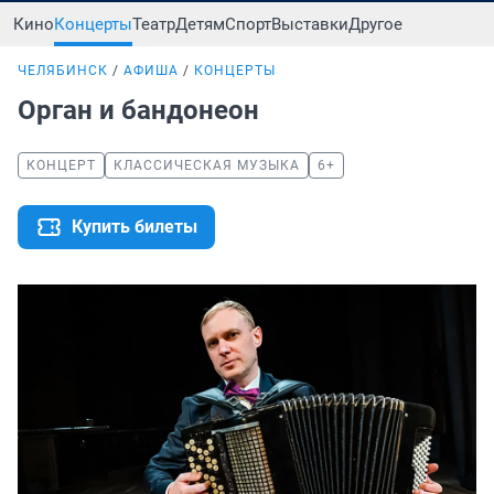
Кино
Концерты
Театр
Детям
Спорт
Выставки
Другое
ЧЕЛЯБИНСК
АФИША
КОНЦЕРТЫ
Орган и бандонеон
КОНЦЕРТ
КЛАССИЧЕСКАЯ МУЗЫКА
6+
Купить билеты