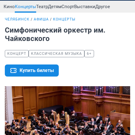
Кино
Концерты
Театр
Детям
Спорт
Выставки
Другое
ЧЕЛЯБИНСК
АФИША
КОНЦЕРТЫ
Симфонический оркестр им.
Чайковского
КОНЦЕРТ
КЛАССИЧЕСКАЯ МУЗЫКА
6+
Купить билеты