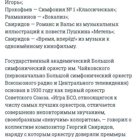
Игорь»;

Прокофьев — Симфония № 1 «Классическая»;

Рахманинов — «Вокализ»;

Свиридов — Романс и Вальс из музыкальных 
иллюстраций к повести Пушкина «Метель»;

Свиридов — «Время, вперёд!» из музыки к 
одноимённому кинофильму.

Государственный академический Большой 
симфонический оркестр им. Чайковского 
(первоначально Большой симфонический оркестр 
Всесоюзного радио и Центрального телевидения) 
основан в 1930 году как первый оркестр 
Советского Союза. «Игра БСО, относящегося к 
числу самых лучших оркестров, отличается 
совершенно неповторимым звучанием, 
своеобразным «певучим» колоритом», — говорил о 
коллективе композитор Георгий Свиридов, 
наряду с которым оркестру доверяли премьеры 