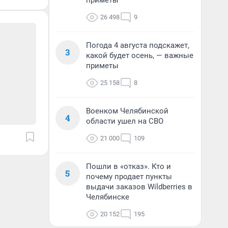
приметы
26 498
9
Погода 4 августа подскажет,
3
какой будет осень, — важные
приметы
25 158
8
Военком Челябинской
4
области ушел на СВО
21 000
109
Пошли в «отказ». Кто и
5
почему продает пункты
выдачи заказов Wildberries в
Челябинске
20 152
195