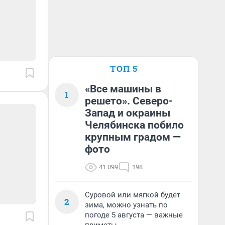
ТОП 5
«Все машины в
1
решето». Северо-
Запад и окраины
Челябинска побило
крупным градом —
фото
41 099
198
Суровой или мягкой будет
2
зима, можно узнать по
погоде 5 августа — важные