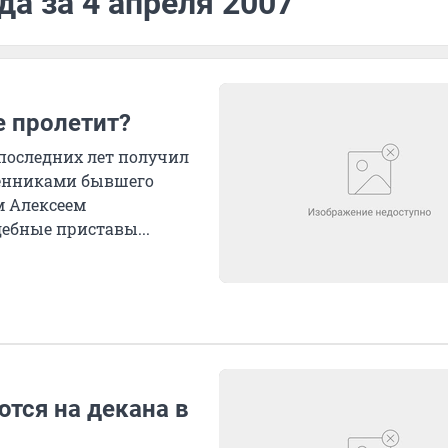
да за 4 апреля 2007
е пролетит?
последних лет получил
венниками бывшего
м Алексеем
ебные приставы...
тся на декана в