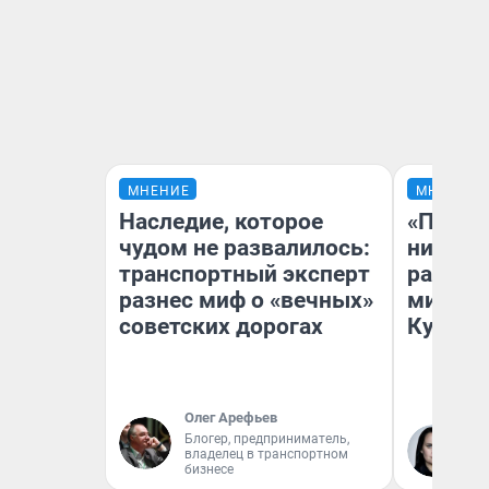
МНЕНИЕ
МНЕНИЕ
Наследие, которое
«Поздн
чудом не развалилось:
никогд
транспортный эксперт
распис
разнес миф о «вечных»
минусы
советских дорогах
Кузи в
Олег Арефьев
Блогер, предприниматель,
Ол
владелец в транспортном
бизнесе