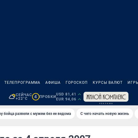
ТЕЛЕПРОГРАММА
АФИША
ГОРОСКОП
КУРСЫ ВАЛЮТ
ИГР
USD 81,41
СЕЙЧАС
4
ПРОБКИ
+22°C
EUR 94,06
у бойца развели с мужем без ее ведома
С чего начать новую жизнь