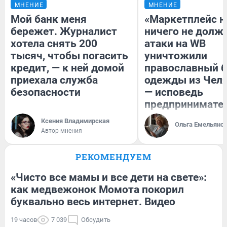
МНЕНИЕ
МНЕНИЕ
Мой банк меня
«Маркетплейс 
бережет. Журналист
ничего не долже
хотела снять 200
атаки на WB
тысяч, чтобы погасить
уничтожили
кредит, — к ней домой
православный 
приехала служба
одежды из Чел
безопасности
— исповедь
предпринимате
Ксения Владимирская
Ольга Емельяно
Автор мнения
РЕКОМЕНДУЕМ
«Чисто все мамы и все дети на свете»:
как медвежонок Момота покорил
буквально весь интернет. Видео
19 часов
7 039
Обсудить