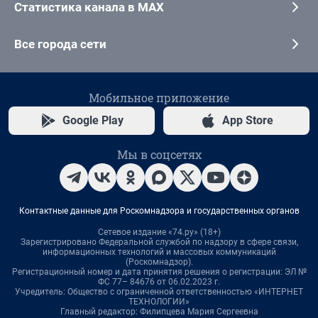
Статистика канала в MAX
Все города сети
Мобильное приложение
Google Play
App Store
Мы в соцсетях
Контактные данные для Роскомнадзора и государственных органов
Сетевое издание «74.ру» (18+)
Зарегистрировано Федеральной службой по надзору в сфере связи,
информационных технологий и массовых коммуникаций
(Роскомнадзор).
Регистрационный номер и дата принятия решения о регистрации: ЭЛ №
ФС 77– 84676 от 06.02.2023 г.
Учредитель: Общество с ограниченной ответственностью «ИНТЕРНЕТ
ТЕХНОЛОГИИ»
Главный редактор: Филипцева Мария Сергеевна