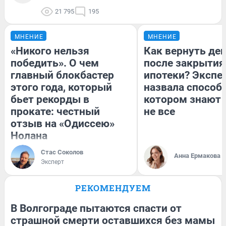
21 795
195
МНЕНИЕ
МНЕНИЕ
«Никого нельзя
Как вернуть де
победить». О чем
после закрытия
главный блокбастер
ипотеки? Экспе
этого года, который
назвала способ,
бьет рекорды в
котором знают 
прокате: честный
не все
отзыв на «Одиссею»
Нолана
Стас Соколов
Анна Ермакова
Эксперт
РЕКОМЕНДУЕМ
В Волгограде пытаются спасти от
страшной смерти оставшихся без мамы