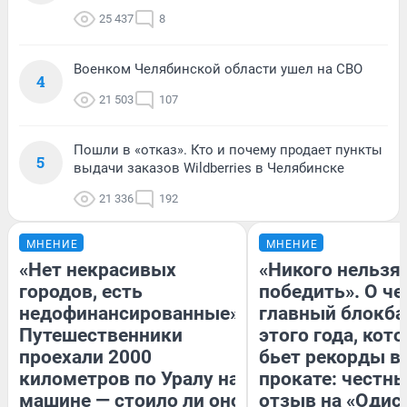
25 437
8
Военком Челябинской области ушел на СВО
4
21 503
107
Пошли в «отказ». Кто и почему продает пункты
5
выдачи заказов Wildberries в Челябинске
21 336
192
МНЕНИЕ
МНЕНИЕ
«Нет некрасивых
«Никого нельзя
городов, есть
победить». О ч
недофинансированные».
главный блокба
Путешественники
этого года, кот
проехали 2000
бьет рекорды в
километров по Уралу на
прокате: честн
машине — стоило ли оно
отзыв на «Одис