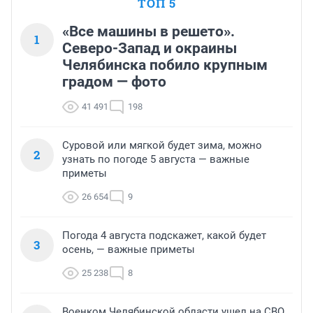
ТОП 5
«Все машины в решето».
1
Северо-Запад и окраины
Челябинска побило крупным
градом — фото
41 491
198
Суровой или мягкой будет зима, можно
2
узнать по погоде 5 августа — важные
приметы
26 654
9
Погода 4 августа подскажет, какой будет
3
осень, — важные приметы
25 238
8
Военком Челябинской области ушел на СВО