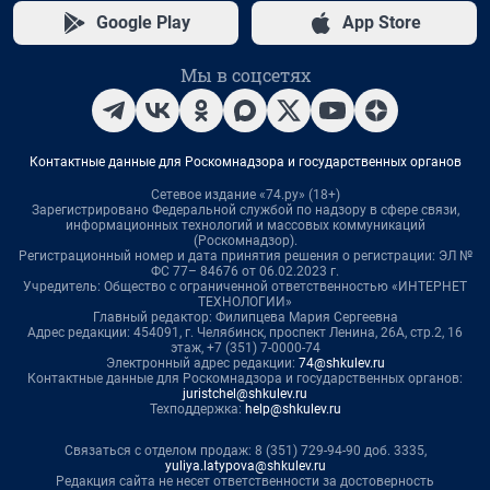
Google Play
App Store
Мы в соцсетях
Контактные данные для Роскомнадзора и государственных органов
Сетевое издание «74.ру» (18+)
Зарегистрировано Федеральной службой по надзору в сфере связи,
информационных технологий и массовых коммуникаций
(Роскомнадзор).
Регистрационный номер и дата принятия решения о регистрации: ЭЛ №
ФС 77– 84676 от 06.02.2023 г.
Учредитель: Общество с ограниченной ответственностью «ИНТЕРНЕТ
ТЕХНОЛОГИИ»
Главный редактор: Филипцева Мария Сергеевна
Адрес редакции: 454091, г. Челябинск, проспект Ленина, 26А, стр.2, 16
этаж, +7 (351) 7-0000-74
Электронный адрес редакции:
74@shkulev.ru
Контактные данные для Роскомнадзора и государственных органов:
juristchel@shkulev.ru
Техподдержка:
help@shkulev.ru
Связаться с отделом продаж: 8 (351) 729-94-90 доб. 3335,
yuliya.latypova@shkulev.ru
Редакция сайта не несет ответственности за достоверность