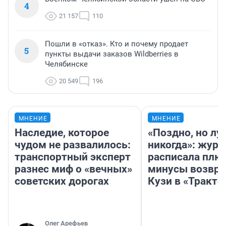
4
21 157
110
Пошли в «отказ». Кто и почему продает
5
пункты выдачи заказов Wildberries в
Челябинске
20 549
196
МНЕНИЕ
МНЕНИЕ
Наследие, которое
«Поздно, но лу
чудом не развалилось:
никогда»: журн
транспортный эксперт
расписала плю
разнес миф о «вечных»
минусы возвр
советских дорогах
Кузи в «Тракто
Олег Арефьев