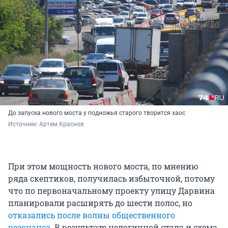
До запуска нового моста у подножья старого творится хаос
Источник: 
Артем Краснов
При этом мощность нового моста, по мнению
ряда скептиков, получилась избыточной, потому
что по первоначальному проекту улицу Дарвина
планировали расширять до шести полос, но
отказались после волны общественного
резонанса
. В результате нелогичной стала и схема