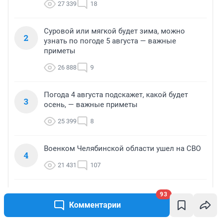
27 339
18
Суровой или мягкой будет зима, можно
2
узнать по погоде 5 августа — важные
приметы
26 888
9
Погода 4 августа подскажет, какой будет
3
осень, — важные приметы
25 399
8
Военком Челябинской области ушел на СВО
4
21 431
107
Пошли в «отказ». Кто и почему продает
93
5
пункты выдачи заказов Wildberries в
Комментарии
Челябинске