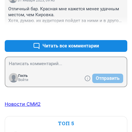
31 января 2023, 09:40
Отличный бар. Красная мне кажется менее удачным 
местом, чем Кировка. 

Хотя, думаю. их аудитория пойдет за ними и в другое 
место. Только где там ставить летник? На кировке 
+0
–0
было хорошо летов летнике, а на Красной такого 
места нет
Читать все комментарии
Гость
Отправить
Войти
Новости СМИ2
ТОП 5