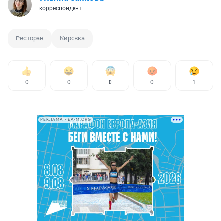
корреспондент
Ресторан
Кировка
0
0
0
0
1
РЕКЛАМА • EA-M.ORG