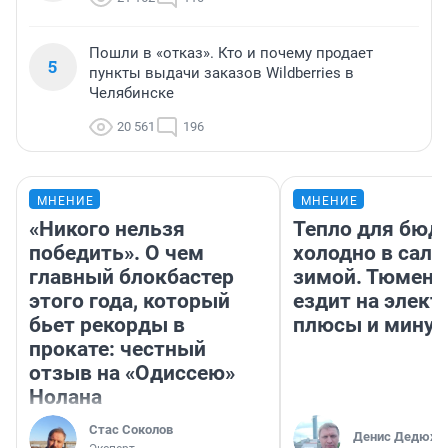
Пошли в «отказ». Кто и почему продает
5
пункты выдачи заказов Wildberries в
Челябинске
20 561
196
МНЕНИЕ
МНЕНИЕ
«Никого нельзя
Тепло для бюд
победить». О чем
холодно в сало
главный блокбастер
зимой. Тюмене
этого года, который
ездит на элект
бьет рекорды в
плюсы и мину
прокате: честный
отзыв на «Одиссею»
Нолана
Стас Соколов
Денис Дедюхи