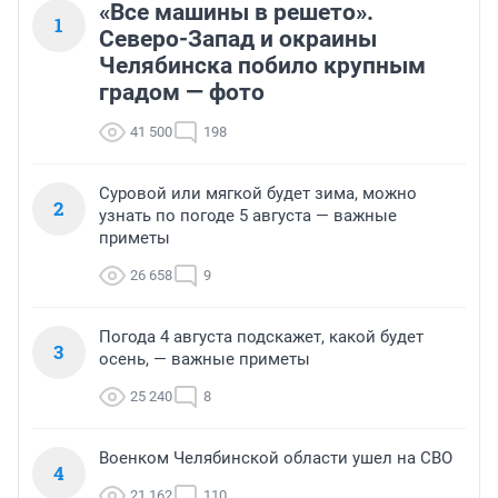
«Все машины в решето».
1
Северо-Запад и окраины
Челябинска побило крупным
градом — фото
41 500
198
Суровой или мягкой будет зима, можно
2
узнать по погоде 5 августа — важные
приметы
26 658
9
Погода 4 августа подскажет, какой будет
3
осень, — важные приметы
25 240
8
Военком Челябинской области ушел на СВО
4
21 162
110