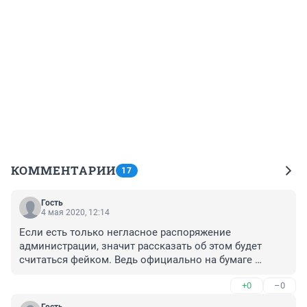
КОММЕНТАРИИ
17
Гость
4 мая 2020, 12:14
Если есть только негласное распоряжение 
администрации, значит рассказать об этом будет 
считаться фейком. Ведь официально на бумаге 
изложена другая версия, которую надо, чтобы не 
+0
–0
портить отчетность. Мы так вообще все завремся, 
белое будет черным, черное белым...