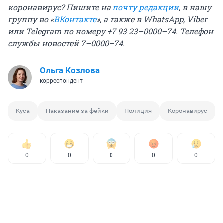
коронавирус? Пишите на
почту редакции
, в нашу
группу во «
ВКонтакте
», а также в WhatsApp, Viber
или Telegram по номеру +7 93 23–0000–74. Телефон
службы новостей 7–0000–74.
Ольга Козлова
корреспондент
Куса
Наказание за фейки
Полиция
Коронавирус
0
0
0
0
0