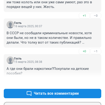
им тоже колоть или они уже сами умеют, раз это в 
порядке вещей у них. Жесть.
+1
–0
Гость
16 марта 2025, 00:37
В СССР не сообщали криминальные новости, хотя 
они были, но не в таком количестве. И правильно 
делали. Что толку вот от таких публикаций? 
Преступлений не становится меньше, а детей убивают 
+0
–1
вообще в большом количестве. Как будто на таких 
примерах из СМИ.
Гость
15 марта 2025, 08:38
А где они брали наркотики?Покупали на детские 
пособия?
+2
–0
Читать все комментарии