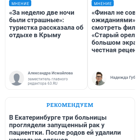
МНЕНИЕ
МНЕНИЕ
«За неделю две ночи
«Финал не совп
были страшные»:
ожиданиями»: 
туристка рассказала об
смотреть фил
отдыхе в Крыму
«Старый орел» 
большом экран
честная рецен
Александра Исмайлова
Надежда Губар
заместитель главного
редактора 63.RU
РЕКОМЕНДУЕМ
В Екатеринбурге три больницы
проглядели запущенный рак у
пациентки. После родов ей удалили
несколько органов