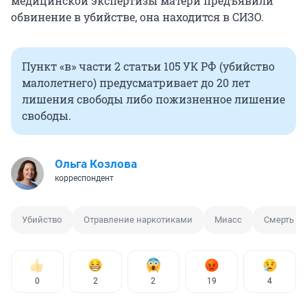
медицинской экспертизы матери предъявили
обвинение в убийстве, она находится в СИЗО.
Пункт «в» части 2 статьи 105 УК РФ (убийство
малолетнего) предусматривает до 20 лет
лишения свободы либо пожизненное лишение
свободы.
Ольга Козлова
корреспондент
Убийство
Отравление наркотиками
Миасс
Смерть ре
0
2
2
19
4