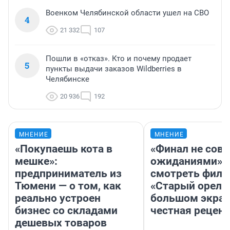
Военком Челябинской области ушел на СВО
4
21 332
107
Пошли в «отказ». Кто и почему продает
5
пункты выдачи заказов Wildberries в
Челябинске
20 936
192
МНЕНИЕ
МНЕНИЕ
«Покупаешь кота в
«Финал не совп
мешке»:
ожиданиями»: 
предприниматель из
смотреть фил
Тюмени — о том, как
«Старый орел» 
реально устроен
большом экран
бизнес со складами
честная рецен
дешевых товаров