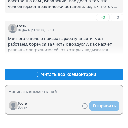
собственно сам Дубровский. все дело в том что 
челябвтормет практически остановился, т.к. поток 
лома уменьшался с конца 16г а сейчас практически 
+0
–0
иссяк и тут появляется героический Дубровский и 
закрывает неработающий цех))) а чмк, цинковый, 
Гость
чэмк, как коптили так и коптят, красавец, чо!
18 декабря 2018, 12:01
Мдя, это с целью показать работу власти, мол 
работаем, боремся за чистых воздух? А как насчет 
реальных загрязнителей, от которых задыхается 
город? Или это не предусмотрено предвыборной 
+1
–0
кампанией?
Читать все комментарии
Гость
Отправить
Войти