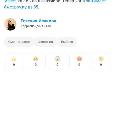
месте
, как было в сентябре. Теперь она
занимает
84 строчку из 85
.
Евгения Исакова
Корреспондент 74.ru
Смог в городе
Экология
Выброс
0
0
0
0
0