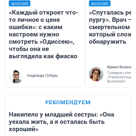
МНЕНИЕ
МНЕНИЕ
«Каждый откроет что-
«Спуталась реч
то личное о цене
пургу». Врач — 
ошибки»: с каким
смертельном д
настроем нужно
который слож
смотреть «Одиссею»,
обнаружить
чтобы она не
выглядела как фиаско
Ирина Волкова
Главврач клини
Надежда Губарь
«Реабилитация 
Волковой»
РЕКОМЕНДУЕМ
Накипело у младшей сестры: «Она
уехала жить, а я осталась быть
хорошей»