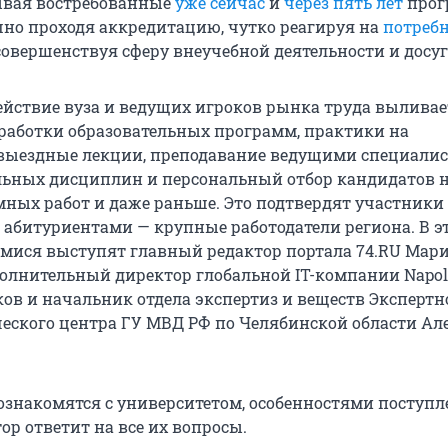
ывая востребованные
уже сейчас
и
через пять лет
прог
шно проходя аккредитацию, чутко реагируя на
потреб
 совершенствуя сферу внеучебной деятельности и досуг
ействие вуза и ведущих игроков рынка труда выливае
работки образовательных программ, практики на
выездные лекции, преподавание ведущими специали
ьных дисциплин и персональный отбор кандидатов 
ных работ и даже раньше. Это подтвердят участники
с абитуриентами — крупные работодатели региона. В э
мися выступят главный редактор портала 74.RU Мар
олнительный директор глобальной IT-компании Napol
ков и начальник отдела экспертиз и веществ Экспертн
ского центра ГУ МВД РФ по Челябинской области Ал
знакомятся с университетом, особенностями поступл
тор ответит на все их вопросы.