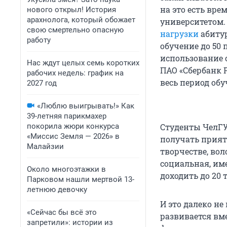
на это есть вре
нового открыл! История
арахнолога, который обожает
университетом. 
свою смертельно опасную
нагрузки
абитур
работу
обучение до 50 
использование 
Нас ждут целых семь коротких
ПАО «Сбербанк 
рабочих недель: график на
весь период об
2027 год
«Люблю выигрывать!» Как
39-летняя парикмахер
покорила жюри конкурса
Студенты ЧелГУ
«Миссис Земля — 2026» в
получать прият
Малайзии
творчестве, во
социальная, им
Около многоэтажки в
доходить до 20 
Парковом нашли мертвой 13-
летнюю девочку
И это далеко не
«Сейчас бы всё это
развивается вм
запретили»: истории из