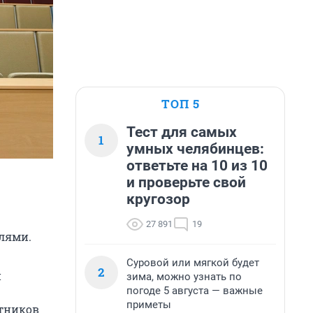
ТОП 5
Тест для самых
1
умных челябинцев:
ответьте на 10 из 10
и проверьте свой
кругозор
27 891
19
елями.
Суровой или мягкой будет
2
й
зима, можно узнать по
погоде 5 августа — важные
приметы
ктников