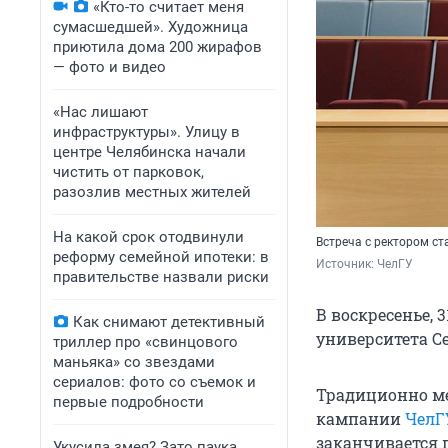
«Кто-то считает меня
сумасшедшей». Художница
приютила дома 200 жирафов
— фото и видео
«Нас лишают
инфраструктуры». Улицу в
центре Челябинска начали
чистить от парковок,
разозлив местных жителей
На какой срок отодвинули
Встреча с ректором с
реформу семейной ипотеки: в
Источник: 
ЧелГУ
правительстве назвали риски
В воскресенье, 
Как снимают детективный
университета С
триллер про «свинцового
маньяка» со звездами
сериалов: фото со съемок и
Традиционно м
первые подробности
кампании
ЧелГ
заканчивается 
Укусила змея? Зато паука