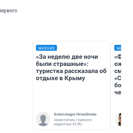
первого
МНЕНИЕ
МНЕНИ
«За неделю две ночи
«Фина
были страшные»:
ожида
туристка рассказала об
смотр
отдыхе в Крыму
«Стар
больш
честн
Александра Исмайлова
заместитель главного
редактора 63.RU