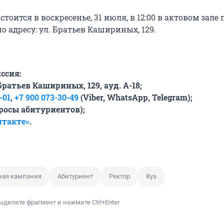
тоится в воскресенье, 31 июля, в 12:00 в актовом зале 
о адресу: ул. Братьев Кашириных, 129.
ссия:
Братьев Кашириных, 129, ауд. А-18;
-01
,
+7 900 073-30-49
(
Viber,
WhatsApp,
Telegram);
просы абитуриентов);
нтакте»
.
ная кампания
Абитуриент
Ректор
Вуз
ыделите фрагмент и нажмите Ctrl+Enter