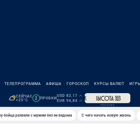
ТЕЛЕПРОГРАММА
АФИША
ГОРОСКОП
КУРСЫ ВАЛЮТ
ИГР
USD 82,17
СЕЙЧАС
2
ПРОБКИ
+25°C
EUR 94,84
у бойца развели с мужем без ее ведома
С чего начать новую жизнь