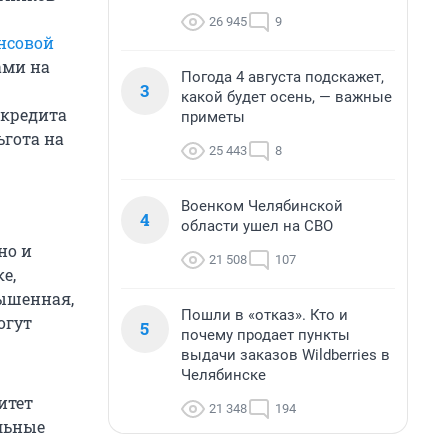
26 945
9
нсовой
ами на
Погода 4 августа подскажет,
3
какой будет осень, — важные
 кредита
приметы
ьгота на
25 443
8
Военком Челябинской
4
области ушел на СВО
но и
21 508
107
е,
вышенная,
Пошли в «отказ». Кто и
огут
5
почему продает пункты
выдачи заказов Wildberries в
Челябинске
итет
21 348
194
ельные