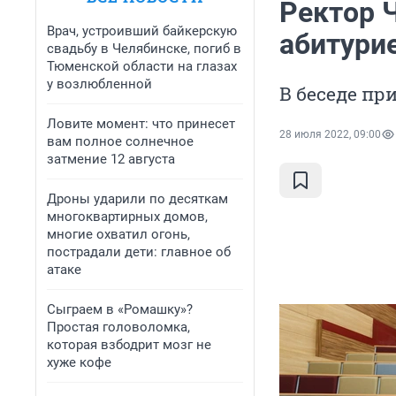
Ректор Ч
Врач, устроивший байкерскую
абитурие
свадьбу в Челябинске, погиб в
Тюменской области на глазах
у возлюбленной
В беседе пр
Ловите момент: что принесет
28 июля 2022, 09:00
вам полное солнечное
затмение 12 августа
Дроны ударили по десяткам
многоквартирных домов,
многие охватил огонь,
пострадали дети: главное об
атаке
Сыграем в «Ромашку»?
Простая головоломка,
которая взбодрит мозг не
хуже кофе