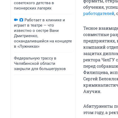
форматы, откр
советского детства в
обучения, успе
пионерских лагерях
работодателей
,
Работает в клинике и
играет в театре — что
Тесное взаимод
известно о сестре Вани
совместные раз
Дмитриенко,
предприятиях, 
оскандалившейся на концерте
в «Лужниках»
компаний отдел
защитах диплом
Федеральную трассу в
ректора ЧелГУ 
Челябинской области
перед собравши
закрыли для большегрузов
Филипцева, исп
Сергей Белокло
криминалистиче
Анучин.
Абитуриенты по
этом году, а рек