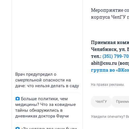
Мероприятие сос
корпуса ЧелГУ п
Приемная коми
Челябинск, ул. 
тел.:
(351) 799-70
abit@csu.ru (во
группа во «ВКо
Врач предупредил о
смертельной опасности на
На правах рекламы.
даче: что нельзя делать в саду
Больше политики, чем
ЧелГУ
Прием
медицины? Что за ковидные
тайны обнаружились в
дневниках доктора Фаучи
Увидели опечатку? В