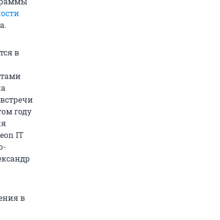
раммы
ности
а.
тся в
стами
на
 встречи
том году
ия
eon IT
о-
ександр
ения в