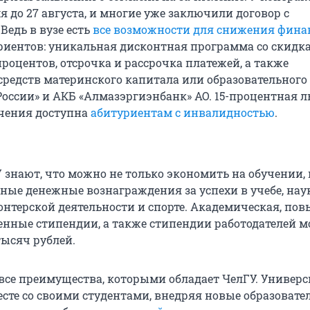
мя до 27 августа, и многие уже заключили договор с
Ведь в вузе есть
все возможности для снижения фина
иентов: уникальная дисконтная программа со скидк
процентов, отсрочка и рассрочка платежей, а также
средств материнского капитала или образовательного
России» и АКБ «Алмазэргиэнбанк» АО. 15-процентная л
учения доступна
абитуриентам с инвалидностью
.
 знают, что можно не только экономить на обучении, 
ные денежные вознаграждения за успехи в учебе, наук
лонтерской деятельности и спорте. Академическая, по
енные стипендии, а также стипендии работодателей м
тысяч рублей.
 все преимущества, которыми обладает ЧелГУ. Универс
есте со своими студентами, внедряя новые образоват