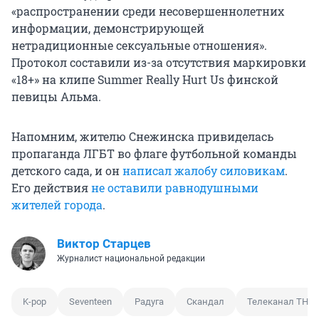
«распространении среди несовершеннолетних
информации, демонстрирующей
нетрадиционные сексуальные отношения».
Протокол составили из-за отсутствия маркировки
«18+» на клипе Summer Really Hurt Us финской
певицы Альма.
Напомним, жителю Снежинска привиделась
пропаганда ЛГБТ во флаге футбольной команды
детского сада, и он
написал жалобу силовикам
.
Его действия
не оставили равнодушными
жителей города
.
Виктор Старцев
Журналист национальной редакции
K-pop
Seventeen
Радуга
Скандал
Телеканал ТНТ