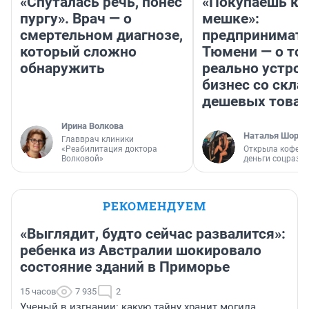
«Спуталась речь, понес
«Покупаешь ко
пургу». Врач — о
мешке»:
смертельном диагнозе,
предпринимате
который сложно
Тюмени — о том
обнаружить
реально устро
бизнес со скл
дешевых това
Ирина Волкова
Наталья Шорох
Главврач клиники
«Реабилитация доктора
Открыла кофейн
Волковой»
деньги соцразв
РЕКОМЕНДУЕМ
«Выглядит, будто сейчас развалится»:
ребенка из Австралии шокировало
состояние зданий в Приморье
15 часов
7 935
2
Ученый в изгнании: какую тайну хранит могила