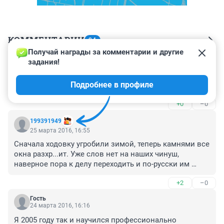
КОММЕНТАРИИ
94
Получай награды за комментарии и другие 
задания!
Гость
30 марта 2016, 13:19
Подробнее в профиле
Кризис потому , что врут и воруют.
+0
–0
199391949
25 марта 2016, 16:55
Сначала ходовку угробили зимой, теперь камнями все 
окна разхр...ит. Уже слов нет на наших чинуш, 
наверное пора к делу переходить и по-русски им 
объяснить, что воровать - плохо...для здоровья.
+2
–0
Гость
24 марта 2016, 16:16
Я 2005 году так и научился профессионально 