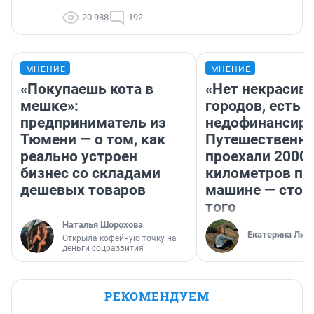
20 988
192
МНЕНИЕ
МНЕНИЕ
«Покупаешь кота в
«Нет некрасив
мешке»:
городов, есть
предприниматель из
недофинансиро
Тюмени — о том, как
Путешественн
реально устроен
проехали 2000
бизнес со складами
километров по 
дешевых товаров
машине — стои
того
Наталья Шорохова
Екатерина Лит
Открыла кофейную точку на
деньги соцразвития
РЕКОМЕНДУЕМ