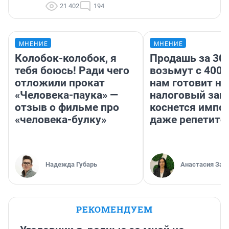
21 402
194
МНЕНИЕ
МНЕНИЕ
Колобок-колобок, я
Продашь за 300
тебя боюсь! Ради чего
возьмут с 4000
отложили прокат
нам готовит н
«Человека-паука» —
налоговый зако
отзыв о фильме про
коснется импор
«человека-булку»
даже репетито
Надежда Губарь
Анастасия Зав
РЕКОМЕНДУЕМ