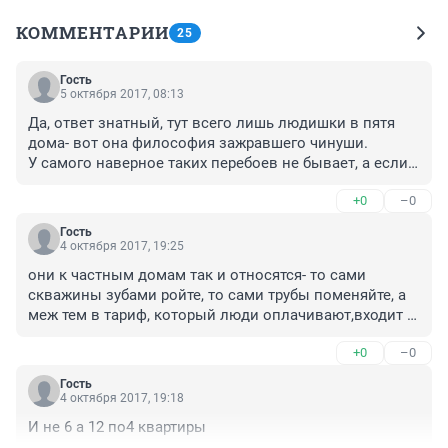
КОММЕНТАРИИ
25
Гость
5 октября 2017, 08:13
Да, ответ знатный, тут всего лишь людишки в пятя 
дома- вот она философия зажравшего чинуши.

У самого наверное таких перебоев не бывает, а если 
появляются, то наверняка проблему решаютв течении 
+0
–0
2-4 часов, и естественно с подвозом воды
Гость
4 октября 2017, 19:25
они к частным домам так и относятся- то сами 
скважины зубами ройте, то сами трубы поменяйте, а 
меж тем в тариф, который люди оплачивают,входит 
обслуживание труб. ЧКТС вообще обнаглел, муп 
+0
–0
ликвидировали, а эти чктс что хотят, то и творят. И 
ПОВВшники такие же, у тех научились
Гость
4 октября 2017, 19:18
И не 6 а 12 по4 квартиры