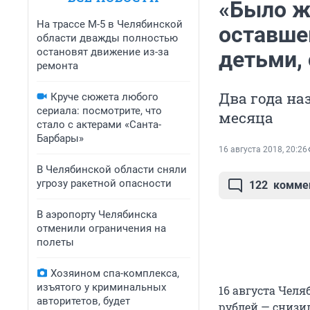
«Было ж
На трассе М-5 в Челябинской
оставше
области дважды полностью
остановят движение из-за
детьми, 
ремонта
Два года на
Круче сюжета любого
сериала: посмотрите, что
месяца
стало с актерами «Санта-
Барбары»
16 августа 2018, 20:26
В Челябинской области сняли
угрозу ракетной опасности
122
комме
В аэропорту Челябинска
отменили ограничения на
полеты
Хозяином спа-комплекса,
изъятого у криминальных
16 августа Челя
авторитетов, будет
рублей — снизи