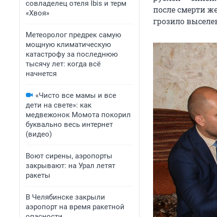
совладелец отеля Ibis и терм
после смерти ж
«Хвоя»
грозило выселе
Метеоролог предрек самую
мощную климатическую
катастрофу за последнюю
тысячу лет: когда всё
начнется
«Чисто все мамы и все
дети на свете»: как
медвежонок Момота покорил
буквально весь интернет
(видео)
Воют сирены, аэропорты
закрывают: на Урал летят
ракеты
В Челябинске закрыли
аэропорт на время ракетной
опасности