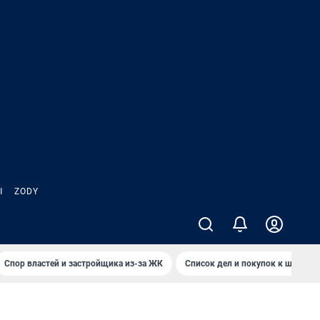
Ы
ZODY
Спор властей и застройщика из-за ЖК
Список дел и покупок к школе