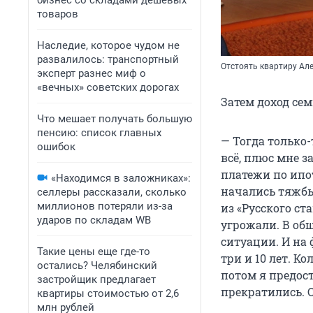
бизнес со складами дешевых
товаров
Наследие, которое чудом не
развалилось: транспортный
Отстоять квартиру Ал
эксперт разнес миф о
«вечных» советских дорогах
Затем доход сем
Что мешает получать большую
пенсию: список главных
— Тогда только
ошибок
всё, плюс мне з
платежи по ипот
«Находимся в заложниках»:
начались тяжбы
селлеры рассказали, сколько
миллионов потеряли из-за
из «Русского ст
ударов по складам WB
угрожали. В общ
ситуации. И на ф
Такие цены еще где-то
три и 10 лет. К
остались? Челябинский
потом я предост
застройщик предлагает
прекратились. 
квартиры стоимостью от 2,6
млн рублей