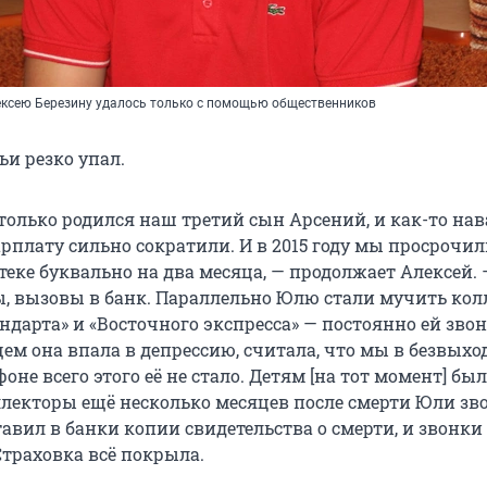
ексею Березину удалось только с помощью общественников
ьи резко упал.
-только родился наш третий сын Арсений, и как-то на
арплату сильно сократили. И в 2015 году мы просрочи
еке буквально на два месяца, — продолжает Алексей. 
, вызовы в банк. Параллельно Юлю стали мучить ко
андарта» и «Восточного экспресса» — постоянно ей зво
ем она впала в депрессию, считала, что мы в безвыхо
оне всего этого её не стало. Детям [на тот момент] был
оллекторы ещё несколько месяцев после смерти Юли зв
авил в банки копии свидетельства о смерти, и звонки
Страховка всё покрыла.