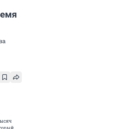
ремя
ва
тысяч
оторый