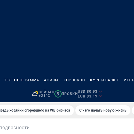
ТЕЛЕПРОГРАММА
АФИША
ГОРОСКОП
КУРСЫ ВАЛЮТ
ИГР
USD 80,93
СЕЙЧАС
3
ПРОБКИ
+21°C
EUR 93,19
ведь хозяйки сгоревшего на WB бизнеса
С чего начать новую жизнь
ПОДРОБНОСТИ