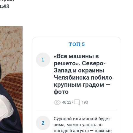
мьёй
ТОП 5
«Все машины в
1
решето». Северо-
Запад и окраины
Челябинска побило
крупным градом —
фото
40 227
193
Суровой или мягкой будет
2
зима, можно узнать по
погоде 5 августа — важные