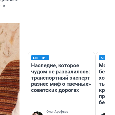
о в
МНЕНИЕ
МНЕНИ
Наследие, которое
Мой б
чудом не развалилось:
береж
транспортный эксперт
хотел
разнес миф о «вечных»
тысяч
советских дорогах
креди
приех
безоп
Олег Арефьев