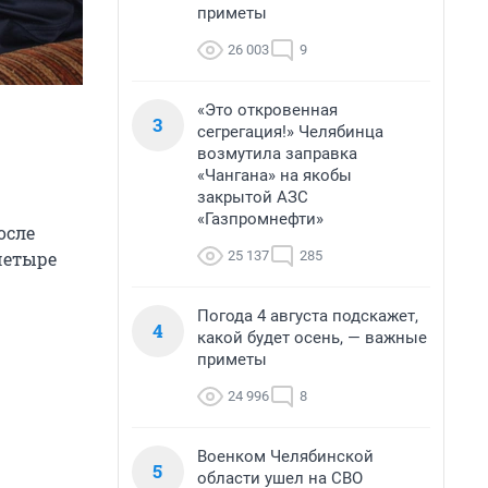
приметы
26 003
9
«Это откровенная
3
сегрегация!» Челябинца
возмутила заправка
«Чангана» на якобы
закрытой АЗС
«Газпромнефти»
осле
25 137
285
четыре
Погода 4 августа подскажет,
4
какой будет осень, — важные
приметы
24 996
8
Военком Челябинской
5
области ушел на СВО