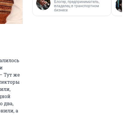
Блогер, предприниматель,
владелец в транспортном
бизнесе
валилось
ли
— Тут же
ллекторы
нили,
дной
о два,
онили, а