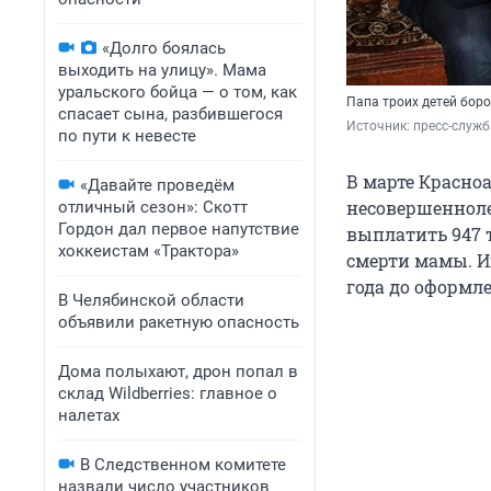
«Долго боялась
выходить на улицу». Мама
уральского бойца — о том, как
Папа троих детей боро
спасает сына, разбившегося
Источник: 
пресс-служб
по пути к невесте
В марте Красноа
«Давайте проведём
несовершенноле
отличный сезон»: Скотт
Гордон дал первое напутствие
выплатить 947 
хоккеистам «Трактора»
смерти мамы. И
года до оформл
В Челябинской области
объявили ракетную опасность
Дома полыхают, дрон попал в
склад Wildberries: главное о
налетах
В Следственном комитете
назвали число участников