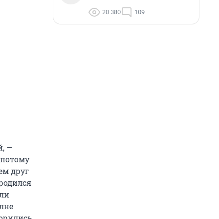
20 380
109
й, —
 потому
ем друг
 родился
яли
олне
орились,