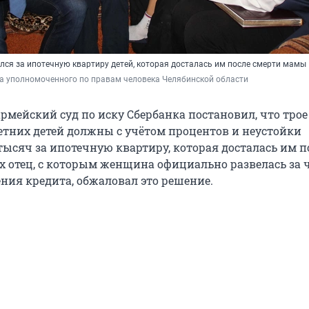
лся за ипотечную квартиру детей, которая досталась им после смерти мамы
а уполномоченного по правам человека Челябинской области
рмейский суд по иску Сбербанка постановил, что трое
тних детей должны с учётом процентов и неустойки
тысяч за ипотечную квартиру, которая досталась им п
х отец, с которым женщина официально развелась за 
ения кредита, обжаловал это решение.