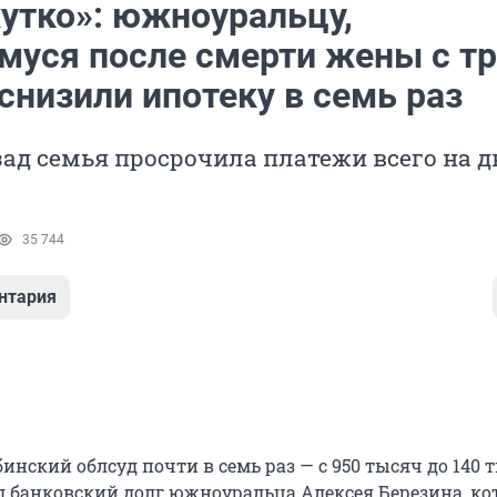
утко»: южноуральцу,
муся после смерти жены с т
снизили ипотеку в семь раз
зад семья просрочила платежи всего на д
35 744
нтария
бинский облсуд почти в семь раз — с 950 тысяч до 140 
л банковский долг южноуральца Алексея Березина, к