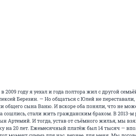
 в 2009 году я уехал и года полтора жил с другой семьё
ексей Березин. — Но общаться с Юлей не переставали,
и общего сына Ваню. И вскоре оба поняли, что не мож
ва сошлись, стали жить гражданским браком. В 2013-м
ын Артемий. И тогда, устав от съёмного жилья, мы вз
ку на 20 лет. Ежемесячный платёж был 14 тысяч — вп
от момент сумма для нас, вернее, для меня. Мы догов