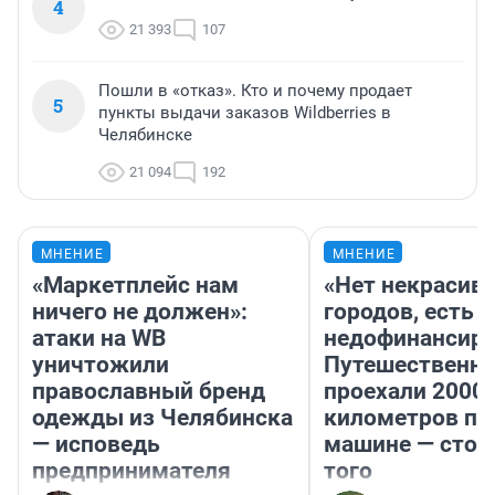
4
21 393
107
Пошли в «отказ». Кто и почему продает
5
пункты выдачи заказов Wildberries в
Челябинске
21 094
192
МНЕНИЕ
МНЕНИЕ
«Маркетплейс нам
«Нет некрасив
ничего не должен»:
городов, есть
атаки на WB
недофинансиро
уничтожили
Путешественн
православный бренд
проехали 2000
одежды из Челябинска
километров по 
— исповедь
машине — стои
предпринимателя
того