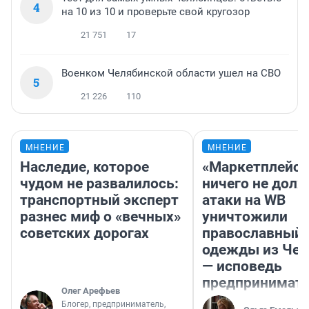
4
на 10 из 10 и проверьте свой кругозор
21 751
17
Военком Челябинской области ушел на СВО
5
21 226
110
МНЕНИЕ
МНЕНИЕ
Наследие, которое
«Маркетплейс 
чудом не развалилось:
ничего не долж
транспортный эксперт
атаки на WB
разнес миф о «вечных»
уничтожили
советских дорогах
православный 
одежды из Чел
— исповедь
предпринимат
Олег Арефьев
Блогер, предприниматель,