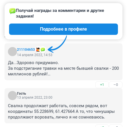
Получай награды за комментарии и другие 
задания!
Подробнее в профиле
КОММЕНТАРИИ
39
211104653
14 апреля 2022, 14:53
Да...Здорово придумано. 

За подстригание травки на месте бывшей свалки - 200 
миллионов рублей!

... компания будет отвечать за эксплуатацию и 
+1
–0
техобслуживание системы сбора и очистных 
сооружений фильтрата и ливневых стоков, системы 
Гость
сбора и установки по утилизации биогаза. В списке 
13 апреля 2022, 23:00
работ есть передача отходов на утилизацию и 
Свалка продолжает работать, совсем рядом, вот 
обезвреживание."

координаты 55.228699, 61.427664 А то, что чинушары 
Так ничего этого там нет и никогда не было.
продолжают воровать, лично я не сомневаюсь.