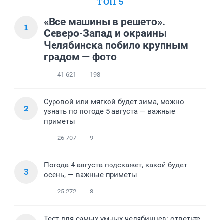
ТОП 5
«Все машины в решето».
1
Северо-Запад и окраины
Челябинска побило крупным
градом — фото
41 621
198
Суровой или мягкой будет зима, можно
2
узнать по погоде 5 августа — важные
приметы
26 707
9
Погода 4 августа подскажет, какой будет
3
осень, — важные приметы
25 272
8
Тест для самых умных челябинцев: ответьте