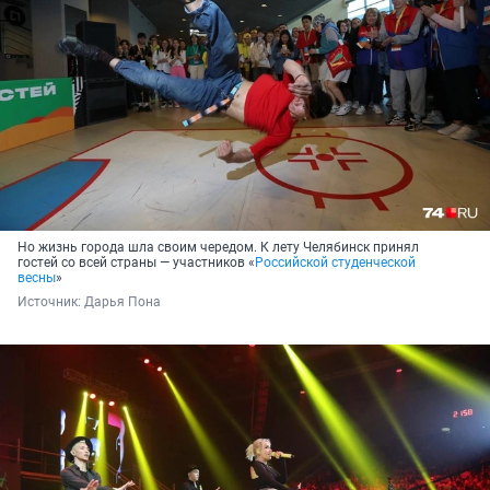
Но жизнь города шла своим чередом. К лету Челябинск принял
гостей со всей страны — участников «
Российской студенческой
весны
»
Источник: 
Дарья Пона