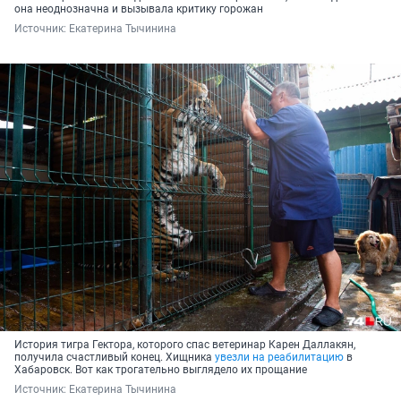
она неоднозначна и вызывала критику горожан
Источник: 
Екатерина Тычинина
История тигра Гектора, которого спас ветеринар Карен Даллакян,
получила счастливый конец. Хищника
увезли на реабилитацию
в
Хабаровск. Вот как трогательно выглядело их прощание
Источник: 
Екатерина Тычинина