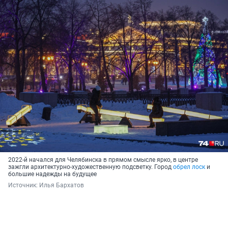
2022-й начался для Челябинска в прямом смысле ярко, в центре
зажгли архитектурно-художественную подсветку. Город
обрел лоск
и
большие надежды на будущее
Источник: 
Илья Бархатов